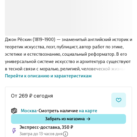
Джон Рёскин (1819–1900) — знаменитый английский историк и
теоретик искусства, поэт, публицист, автор работ по этике,
эстетике и естествознанию, социальный реформатор. В его
универсальной системе искусство и архитектура существуют
в тесной связи с моралью, религией, человеческой жизнью и
Перейти к описанию и характеристикам
в конечном счете с природой, а промышленная революция и
капитализация общества оказываются равно губительными
для окружающей среды, человеческих душ и процесса
от 269 ₽
сегодня
творчества.
История искусства в интерпретации Рёскина меньше всего
Москва
Смотреть наличие
на карте
напоминает академический курс, но именно он был первым
Забрать из магазина
профессором изящных искусств Оксфордского университета,
Экспресс-доставка, 350 ₽
своими «исполненными пламенной страсти и чудесной
Завтра до 13 часов дня
музыки» речами заста