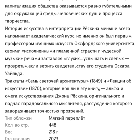
капитализация общества оказываются равно губительными
для окружающей среды, человеческих душ и процесса
творчества.
История искусства в интерпретации Рёскина меньше всего
напоминает академический курс, но именно он был первым
профессором изящных искусств Оксфордского университета,
своими «исполненными пламенной страсти и чудесной
музыки» речами заставляя «глухих… услышать и слепых —
прозреть», если верить свидетельству его студента Оскара
Уайльда.
Трактаты «Семь светочей архитектуры» (1849) и «Лекции об
искусстве» (1870), которые вошли в эту книгу, — альфа и
омега искусствознания Джона Рёскина, оригинального и
подчас парадоксального мыслителя, рассуждения которого
завораживают точностью прозрений.
Тип обложки
Мягкий переплёт
Кол-во стр.
448
Вес
218 г
Год издания
2023