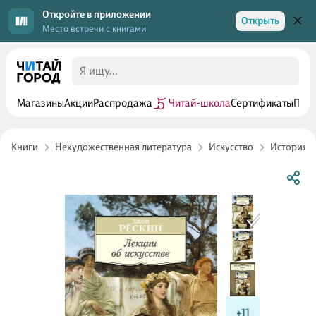
Откройте в приложении
Открыть
Место встречи с книгами
Магазины
Акции
Распродажа
Читай-школа
Сертификаты
Прог
Книги
Нехудожественная литература
Искусство
История и
+11