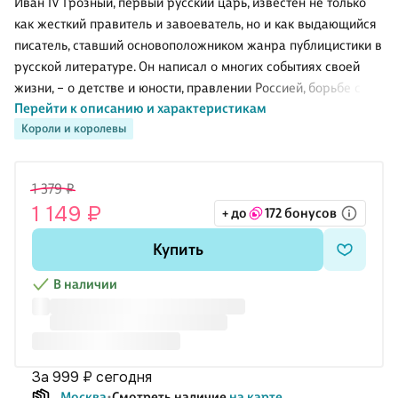
Иван IV Грозный, первый русский царь, известен не только
как жесткий правитель и завоеватель, но и как выдающийся
писатель, ставший основоположником жанра публицистики в
русской литературе. Он написал о многих событиях своей
жизни, – о детстве и юности, правлении Россией, борьбе с
Перейти к описанию и характеристикам
врагами.
Короли и королевы
Многие горести и печали познал я, говорит Грозный, но еще
хуже, что держава российская не раз находилась на краю
гибели. Он рассказывает и об этом, постоянно обращаясь к
1 379 ₽
теме «легко ли быть царем в России».
1 149 ₽
+ до
172 бонусов
«Смелый новатор, изумительный мастер языка, то гневный, то
лирически приподнятый… мастер «кусательного» стиля,
Купить
всегда принципиальный, всегда «самодержец всея Руси»,
пренебрегающий всякими лит
В наличии
за 999 ₽
сегодня
Москва
Смотреть наличие
на карте