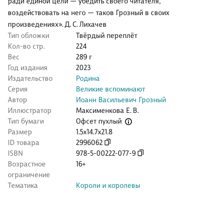
ради единой цели — убедить своего читателя,
воздействовать на него — таков Грозный в своих
произведениях». Д. С. Лихачев
Тип обложки
Твёрдый переплёт
Кол-во стр.
224
Вес
289 г
Год издания
2023
Издательство
Родина
Серия
Великие вспоминают
Автор
Иоанн Васильевич Грозный
Иллюстратор
Максименкова Е. В.
Офсет пухлый
Тип бумаги
Размер
1.5x14.7x21.8
ID товара
2996062
ISBN
978-5-00222-077-9
Возрастное
16+
ограничение
Тематика
Короли и королевы