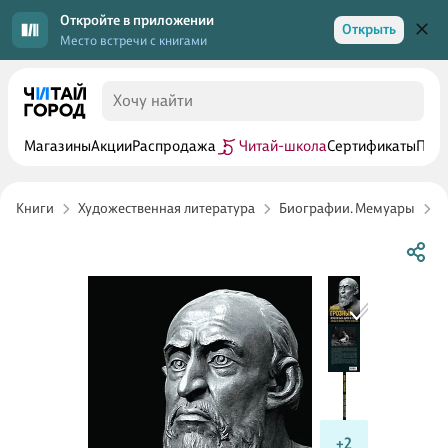
Откройте в приложении
Открыть
Место встречи с книгами
Магазины
Акции
Распродажа
Читай-школа
Сертификаты
Прог
Книги
Художественная литература
Биографии. Мемуары
И
+2