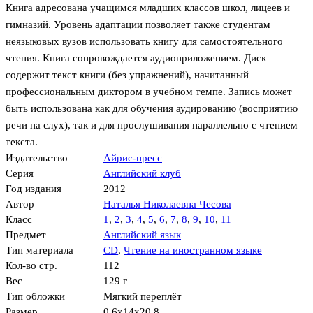
Книга адресована учащимся младших классов школ, лицеев и
гимназий. Уровень адаптации позволяет также студентам
неязыковых вузов использовать книгу для самостоятельного
чтения. Книга сопровождается аудиоприложением. Диск
содержит текст книги (без упражнений), начитанный
профессиональным диктором в учебном темпе. Запись может
быть использована как для обучения аудированию (восприятию
речи на слух), так и для прослушивания параллельно с чтением
текста.
Издательство
Айрис-пресс
Серия
Английский клуб
Год издания
2012
Автор
Наталья Николаевна Чесова
Класс
1
,
2
,
3
,
4
,
5
,
6
,
7
,
8
,
9
,
10
,
11
Предмет
Английский язык
Тип материала
CD
,
Чтение на иностранном языке
Кол-во стр.
112
Вес
129 г
Тип обложки
Мягкий переплёт
Размер
0.6x14x20.8