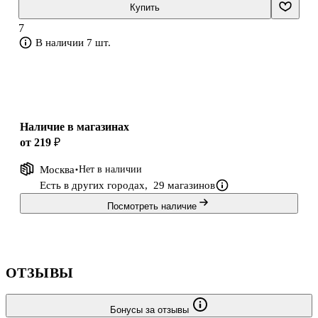
чтения. Книга сопровождается аудиоприложением. Диск
Купить
содержит текст книги (без упражнений), начитанный
7
профессиональным диктором в учебном темпе. Запись может
В наличии 7 шт.
быть использована как для обучения аудированию (восприятию
речи на слух), так и
Наличие в магазинах
от 219 ₽
Москва
Нет в наличии
Есть в других городах,
29 магазинов
Посмотреть наличие
ОТЗЫВЫ
Бонусы за отзывы