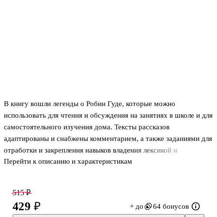
В книгу вошли легенды о Робин Гуде, которые можно
использовать для чтения и обсуждения на занятиях в школе и для
самостоятельного изучения дома. Тексты рассказов
адаптированы и снабжены комментарием, а также заданиями для
отработки и закрепления навыков владения лексикой и
Перейти к описанию и характеристикам
грамматикой.
Книга адресована учащимся младших классов школ, лицеев и
515 ₽
гимназий. Уровень адаптации позволяет также студентам
429 ₽
+ до
64 бонусов
неязыковых вузов использовать книгу для самостоятельного