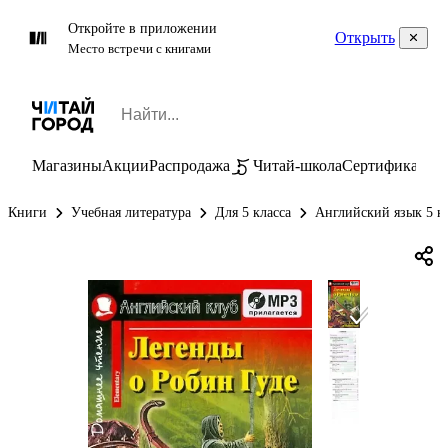
Откройте в приложении
Открыть
Место встречи с книгами
Магазины
Акции
Распродажа
Читай-школа
Сертификаты
П
Книги
Учебная литература
Для 5 класса
Английский язык 5 к