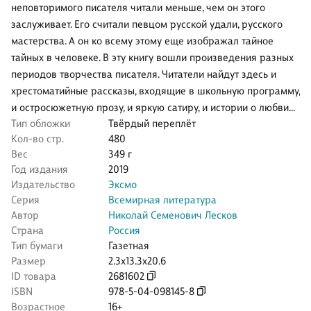
неповторимого писателя читали меньше, чем он этого
заслуживает. Его считали певцом русской удали, русского
мастерства. А он ко всему этому еще изображал тайное
тайных в человеке. В эту книгу вошли произведения разных
периодов творчества писателя. Читатели найдут здесь и
хрестоматийные рассказы, входящие в школьную программу,
и остросюжетную прозу, и яркую сатиру, и истории о любви…
Тип обложки
Твёрдый переплёт
Кол-во стр.
480
Вес
349 г
Год издания
2019
Издательство
Эксмо
Серия
Всемирная литература
Автор
Николай Семенович Лесков
Страна
Россия
Тип бумаги
Газетная
Размер
2.3x13.3x20.6
ID товара
2681602
ISBN
978-5-04-098145-8
Возрастное
16+