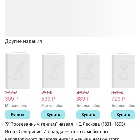
Другие издания
377 ₽
731 ₽
467 ₽
875 ₽
309 ₽
599 ₽
389 ₽
729 ₽
Мягкая обл.
Мягкая обл.
Твёрдая обл.
Твёрдая обл.
Купить
Купить
Купить
Купить
??"Прозеванным гением" назвал Н.С. Лескова (1831—1895)
Игорь Северянин. И правда — этого самобытного,
неповторимого писателя читали меньше, чем он этого