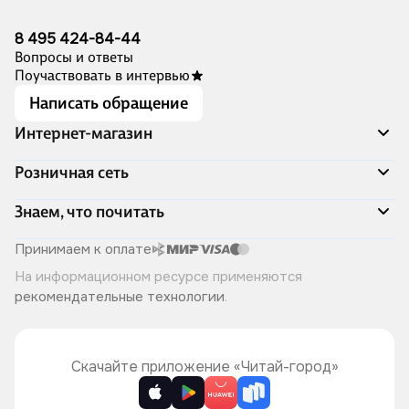
8 495 424-84-44
Вопросы и ответы
Поучаствовать в интервью
Написать обращение
Интернет-магазин
Акции
Розничная сеть
Распродажа
Доставка и оплата
Адреса магазинов
Знаем, что почитать
Программа лояльности
Книжный Дозор
Подарочные сертификаты
О компании
Скоро в продаже
Принимаем к оплате
Правила продажи
Читай-город для бизнеса
Эксклюзивные новинки
На информационном ресурсе применяются
Политика конфиденциальности
Хотите у нас работать?
Лучшие из лучших
рекомендательные технологии
.
Читай-журнал
Книжные циклы
Что ещё почитать?
Скачайте приложение «Читай-город»