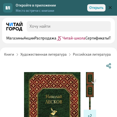
Откройте в приложении
Открыть
Место встречи с книгами
Магазины
Акции
Распродажа
Читай-школа
Сертификаты
Прог
Книги
Художественная литература
Российская литература
+2