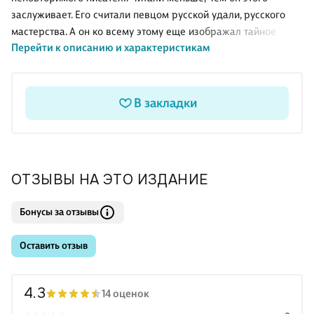
заслуживает. Его считали певцом русской удали, русского
мастерства. А он ко всему этому еще изображал тайное
Перейти к описанию и характеристикам
тайных в человеке. В эту книгу вошли произведения разных
периодов творчества писателя. Читатели найдут здесь и
хрестоматийные рассказы, входящие в школьную программу,
и остросюжетную прозу, и яркую сатиру, и истории о любви…
В закладки
ОТЗЫВЫ НА ЭТО ИЗДАНИЕ
Бонусы за отзывы
Оставить отзыв
4.3
14 оценок