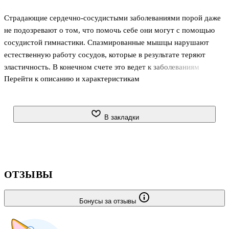
Страдающие сердечно-сосудистыми заболеваниями порой даже
не подозревают о том, что помочь себе они могут с помощью
сосудистой гимнастики. Спазмированные мышцы нарушают
естественную работу сосудов, которые в результате теряют
эластичность. В конечном счете это ведет к заболеваниям
Перейти к описанию и характеристикам
сосудов. Практикующий врач Людмила Рудницкая предлагает
сосудистую гимнастику, которая способствует расслаблению
мышц, предотвращает развитие тяжелых заболеваний,
оздоравливает и омолаживает весь организм. .В книге вы
В закладки
найдете: .- сосудистую гимнастику для лечения головных болей
и гипертонии; .- гимнастику для лечения болезней сердечно-
сосудистой системы; .- систему внешнего и внутреннего
массажа сосудов и капилляров
ОТЗЫВЫ
Бонусы за отзывы