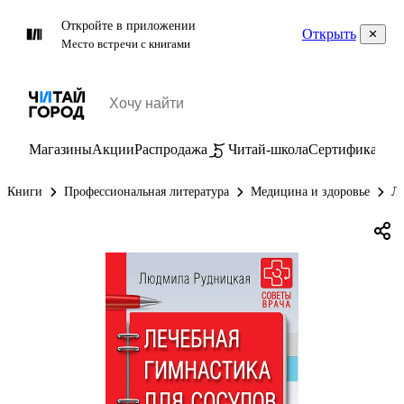
Откройте в приложении
Открыть
Место встречи с книгами
Магазины
Акции
Распродажа
Читай-школа
Сертификаты
П
Книги
Профессиональная литература
Медицина и здоровье
Ле