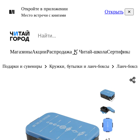
Откройте в приложении
Открыть
Место встречи с книгами
Магазины
Акции
Распродажа
Читай-школа
Сертификаты
П
Подарки и сувениры
Кружки, бутылки и ланч-боксы
Ланч-боксы
+1