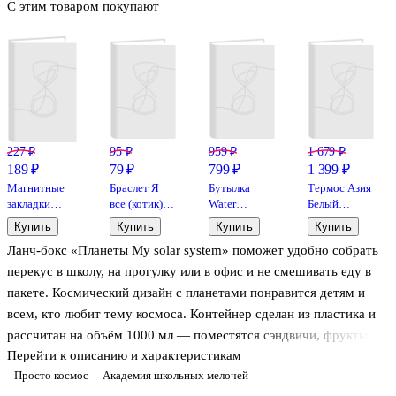
С этим товаром покупают
227 ₽
95 ₽
959 ₽
1 679 ₽
189 ₽
79 ₽
799 ₽
1 399 ₽
Магнитные
Браслет Я
Бутылка
Термос Азия
закладки
все (котик)
Water
Белый
Аниме Лица
(бежевый)
(пластик)
журавль
Купить
Купить
Купить
Купить
(6шт)
(силикон)
(400мл) (12-
(металл) (500
Ланч-бокс «Планеты My solar system» поможет удобно собрать
(20,2 см)
07664-1191)
мл),
Bookvalno
Bookvalno
перекус в школу, на прогулку или в офис и не смешивать еду в
пакете. Космический дизайн с планетами понравится детям и
всем, кто любит тему космоса. Контейнер сделан из пластика и
рассчитан на объём 1000 мл — поместятся сэндвичи, фрукты,
Перейти к описанию и характеристикам
салат или домашний обед. Крышка плотно закрывается, поэтому
Просто космос
Академия школьных мелочей
ланч-бокс удобно брать с собой и хранить в рюкзаке или сумке.