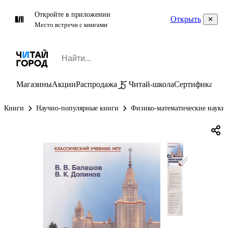
Откройте в приложении
Открыть
Место встречи с книгами
Магазины
Акции
Распродажа
Читай-школа
Сертификаты
П
Книги
Научно-популярные книги
Физико-математические науки