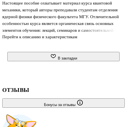
Настоящее пособие охватывает материал курса квантовой
механики, который авторы преподавали студентам отделения
ядерной физики физического факультета МГУ. Отличительной
особенностью курса является органическая связь основных
элементов обучения: лекций, семинаров и самостоятельной
Перейти к описанию и характеристикам
работы. В конце каждой лекции даны упражнения, подобранные
так, чтобы каждое из них при условии последовательного
освоения материала студент мог сделать без «подсказки». В то
же время умение решить все задачи, относящиеся к данной
В закладки
лекции, является необходимым условием перехода к следующей
лекции.
Книга рассчитана на студентов-физиков, имеющих подготовку
по общей физике и математике в объеме обычной
ОТЗЫВЫ
университетской
Бонусы за отзывы