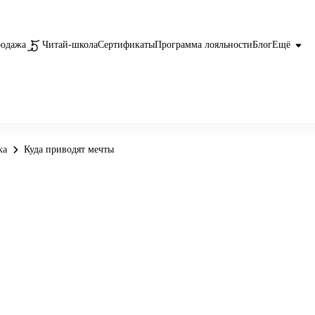
родажа
Читай-школа
Сертификаты
Программа лояльности
Блог
Ещё
ка
Куда приводят мечты