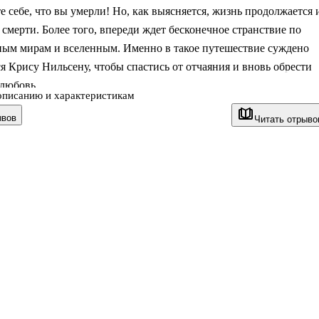
е себе, что вы умерли! Но, как выясняется, жизнь продолжается 
 смерти. Более того, впереди ждет бесконечное странствие по
ным мирам и вселенным. Именно в такое путешествие суждено
я Крису Нильсену, чтобы спастись от отчаяния и вновь обрести
 любовь.
описанию и характеристикам
осле публикации роман Р. Матесона стал бестселлером и вызвал
ывов
Читать отрыво
куссии не только в литературных кругах, но и среди ученых.
 едва ли не основополагающим произведением о жизни после
 лег в основу одного из самых красивых фильмов Голливуда,
ль в котором исполнил Робин Уильямс. Фантастическая
, поставленная Винсентом Уордом, с триумфом демонст