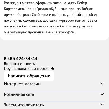
России, вы можете оформить заказ на книгу Робер
Бартоломео, Иоанн Грилло «Кубинские прокси. Тайное
оружие Острова Свободы» и выбрать удобный способ его
получения: самовывоз, доставка курьером или отправка
почтой. Чтобы покупать книги вам было ещё приятнее,
мы регулярно проводим акции и конкурсы.
8 495 424-84-44
Вопросы и ответы
Поучаствовать в интервью
Написать обращение
Интернет-магазин
Акции
Розничная сеть
Распродажа
Доставка и оплата
Адреса магазинов
Знаем, что почитать
Программа лояльности
Книжный Дозор