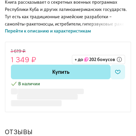
Книга рассказывает о секретных военных программах
Республики Куба и других латиноамериканских государств.
Тут есть как традиционные армейские разработки –
самолёты-ракетоносцы, истребители, гиперзвуковые ракеты,
Перейти к описанию и характеристикам
сверхмощные бомбы и т. п., так и совершенно оригинальные
– загадочное кубинское «электромагнитное оружие»,
поражающий фактор которых микро-волны, армады
1 619 ₽
переоборудованных для войны легкомоторных самолётов,
1 349 ₽
+ до
202 бонусов
многочисленные прокси-силы и многое другое. Многие из
этих программ невозможны без скачка в области
Купить
фундаментальной физики, микроэлектроники и военной
разведки. Книга позволяет создать комплексный взгляд на
В наличии
систему кубинской
ОТЗЫВЫ