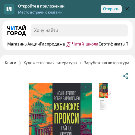
Откройте в приложении
Открыть
Место встречи с книгами
Магазины
Акции
Распродажа
Читай-школа
Сертификаты
Прог
Книги
Художественная литература
Зарубежная литература