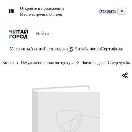
Откройте в приложении
Открыть
Место встречи с книгами
Магазины
Акции
Распродажа
Читай-школа
Сертификаты
П
Книги
Нехудожественная литература
Военное дело. Спецслужбы