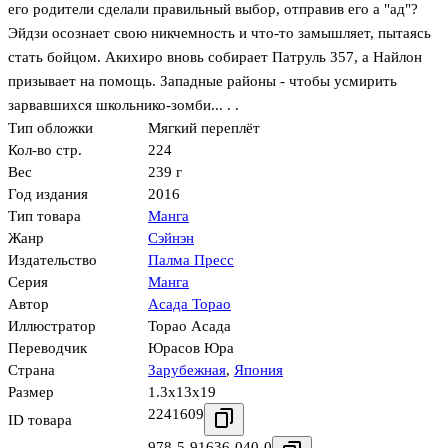
его родители сделали правильный выбор, отправив его а "ад"?
Эйдзи осознает свою никчемность и что-то замышляет, пытаясь
стать бойцом. Акихиро вновь собирает Патруль 357, а Найлон
призывает на помощь. Западные районы - чтобы усмирить
зарвавшихся школьнико-зомби... . .
Тип обложки
Мягкий переплёт
Кол-во стр.
224
Вес
239 г
Год издания
2016
Тип товара
Манга
Жанр
Сэйнэн
Издательство
Палма Пресс
Серия
Манга
Автор
Асада Торао
Иллюстратор
Торао Асада
Переводчик
Юрасов Юра
Страна
Зарубежная
,
Япония
Размер
1.3x13x19
2241609
ID товара
978-5-91636-040-0