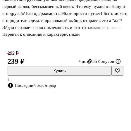
первый взгляд, бессмысленный квест. Что ему нужно от Нацу и
его друзей? Его одержимость Эйдзи просто пугает! Быть может,
его родители сделали правильный выбор, отправив его а "ад"?
Эйдзи осознает свою никчемность и что-то замышляет, пытаясь
Перейти к описанию и характеристикам
стать бойцом. Акихиро вновь собирает Патруль 357, а Найлон
призывает на помощь. Западные районы - чтобы усмирить
зарвавшихся школьнико-зомби... . .
292 ₽
239 ₽
+ до
35 бонусов
Купить
1
Последний экземпляр