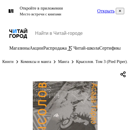
Откройте в приложении
Открыть
Место встречи с книгами
Магазины
Акции
Распродажа
Читай-школа
Сертификаты
П
Книги
Комиксы и манга
Манга
Крысолов. Том 3 (Pied Piper).