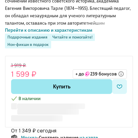
сочинений известного советского историка, академика
Евгения Викторовича Тарле (1874—1955). Блестящий педагог,
он обладал незаурядным для ученого литературным
талантом, оставаясь при этом авторитетнейшим
Перейти к описанию и характеристикам
специалистом в российской исторической науке, всецело
Подарочные издания
Читайте и помогайте!
преданным исторической правде. Популяризаторский стиль,
Нон-фикшн в подарок
живой язык и повествовательный динамизм в сочетании со
строгим, педантичным следованием фактам ставят его
работы в один ряд с трудами великого Н. М. Карамзина, В. О.
1 919 ₽
Ключевского, Н. И. Костомарова.
1 599 ₽
+ до
239 бонусов
Во втором томе собрания сочинений представлена первая
Купить
часть монографии «Крымская война» — фундаментального
труда Е. В. Тарле, ставшего
В наличии
от 1 349 ₽
сегодня
Москва
Смотреть наличие
на карте