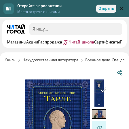
Откройте в приложении
Открыть
Место встречи с книгами
Магазины
Акции
Распродажа
Читай-школа
Сертификаты
Прог
Книги
Нехудожественная литература
Военное дело. Спецслу
+17