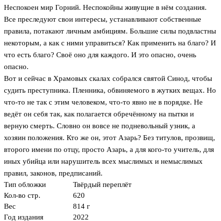
Неспокоен мир Горний. Неспокойны живущие в нём создания.
Все преследуют свои интересы, устанавливают собственные
правила, потакают личным амбициям. Большие силы подвластны
некоторым, а как с ними управиться? Как применить на благо? И
что есть благо? Своё оно для каждого. И это опасно, очень
опасно.
Вот и сейчас в Храмовых скалах собрался святой Синод, чтобы
судить преступника. Пленника, обвиняемого в жутких вещах. Но
что-то не так с этим человеком, что-то явно не в порядке. Не
ведёт он себя так, как полагается обречённому на пытки и
верную смерть. Словно он вовсе не подневольный узник, а
хозяин положения. Кто же он, этот Азарь? Без титулов, прозвищ,
второго имени по отцу, просто Азарь, а для кого-то учитель, для
иных убийца или нарушитель всех мыслимых и немыслимых
правил, законов, предписаний.
Тип обложки
Твёрдый переплёт
Кол-во стр.
620
Вес
814 г
Год издания
2022