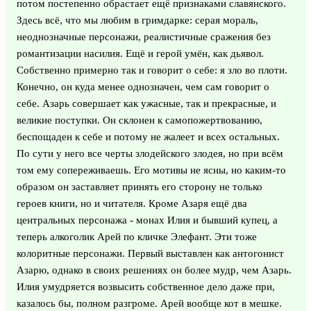
потом постепенно обрастает ещё признаками славянского.
Здесь всё, что мы любим в гримдарке: серая мораль,
неоднозначные персонажи, реалистичные сражения без
романтизации насилия. Ещё и герой умён, как дьявол.
Собственно примерно так и говорит о себе: я зло во плоти.
Конечно, он куда менее однозначен, чем сам говорит о
себе. Азарь совершает как ужасные, так и прекрасные, и
великие поступки. Он склонен к самопожертвованию,
беспощаден к себе и потому не жалеет и всех остальных.
По сути у него все черты злодейского злодея, но при всём
том ему сопереживаешь. Его мотивы не ясны, но каким-то
образом он заставляет принять его сторону не только
героев книги, но и читателя. Кроме Азаря ещё два
центральных персонажа - монах Илия и бывший купец, а
теперь алкоголик Арей по кличке Элефант. Эти тоже
колоритные персонажи. Первый выставлен как антогонист
Азарю, однако в своих решениях он более мудр, чем Азарь.
Илия умудряется возвысить собственное дело даже при,
казалось бы, полном разгроме. Арей вообще кот в мешке.