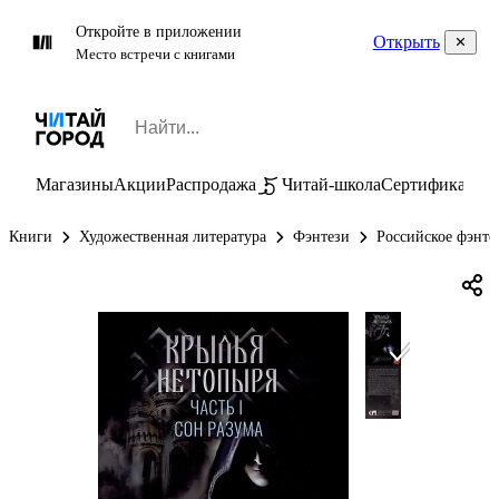
Откройте в приложении
Открыть
Место встречи с книгами
Магазины
Акции
Распродажа
Читай-школа
Сертификаты
П
Книги
Художественная литература
Фэнтези
Российское фэнте