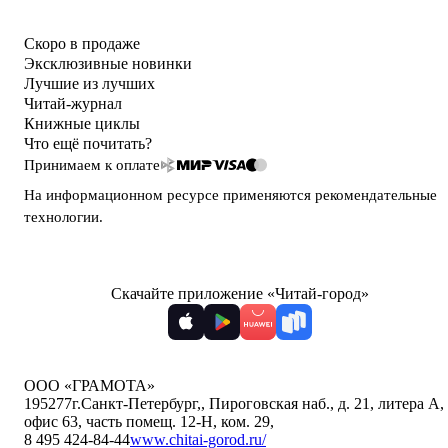
Скоро в продаже
Эксклюзивные новинки
Лучшие из лучших
Читай-журнал
Книжные циклы
Что ещё почитать?
Принимаем к оплате
На информационном ресурсе применяются
рекомендательные
технологии
.
Скачайте приложение «Читай-город»
ООО «ГРАМОТА»
195277
г.Санкт-Петербург,
,
Пироговская наб., д. 21, литера А,
офис 63, часть помещ. 12-Н, ком. 29
,
8 495 424-84-44
www.chitai-gorod.ru/