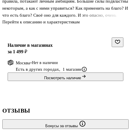
правила, потакают личным амбициям. Большие силы подвластны
некоторым, а как с ними управиться? Как применить на благо? И
что есть благо? Своё оно для каждого. И это опасно, очень
Перейти к описанию и характеристикам
опасно.
Вот и сейчас в Храмовых скалах собрался святой Синод, чтобы
судить преступника. Пленника, обвиняемого в жутких вещах. Но
что-то не так с этим человеком, что-то явно не в порядке. Не
Наличие в магазинах
ведёт он себя так, как полагается обречённому на пытки и
за 1 499 ₽
верную смерть. Словно он вовсе не подневольный узник, а
Москва
Нет в наличии
хозяин положения. Кто же он, этот Азарь? Без титулов, прозвищ,
Есть в других городах,
1 магазин
второго имени по отцу, просто Азарь, а
Посмотреть наличие
ОТЗЫВЫ
Бонусы за отзывы