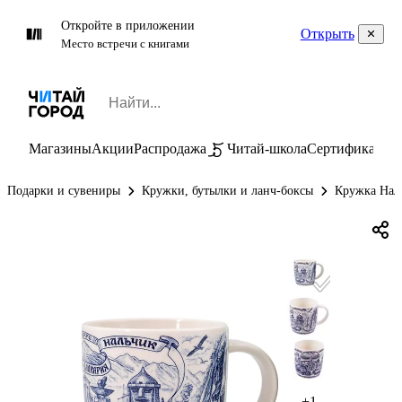
Откройте в приложении
Открыть
Место встречи с книгами
Магазины
Акции
Распродажа
Читай-школа
Сертификаты
П
Подарки и сувениры
Кружки, бутылки и ланч-боксы
Кружка Наль
+1