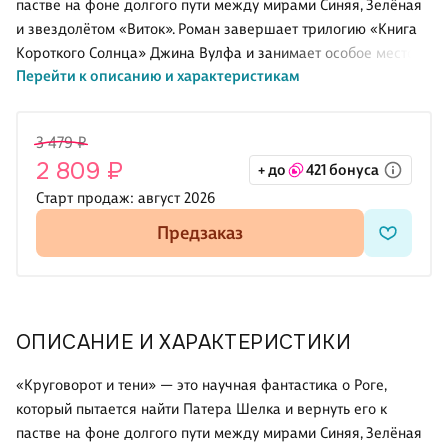
пастве на фоне долгого пути между мирами Синяя, Зелёная
и звездолётом «Виток». Роман завершает трилогию «Книга
Короткого Солнца» Джина Вулфа и занимает особое место в
Перейти к описанию и характеристикам
его большом цикле Solar Cycle. Это не просто приключение в
декорациях далёких колоний, а сложный текст о вере,
памяти, личности и том, как старые человеческие
3 479 ₽
предрассудки переходят в новые миры вместе с
2 809 ₽
+ до
421 бонуса
переселенцами. По масштабу и литературной плотности
книгу часто ставят рядом с «Книгой Нового Солнца» самого
Старт продаж:
август 2026
Джина Вулфа и прозой Урсулы Ле Гуин, где фантастический
Предзаказ
сюжет нужен не только для действия, но и для разговора о
че
ОПИСАНИЕ И ХАРАКТЕРИСТИКИ
«Круговорот и тени» — это научная фантастика о Роге,
который пытается найти Патера Шелка и вернуть его к
пастве на фоне долгого пути между мирами Синяя, Зелёная