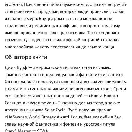
его ждёт. Поиск ведёт через чужие земли, опасные встречи и
столкновение с порядками, которые люди принесли с собой
из старого мира. Внутри романа есть и межпланетное
странствие, и религиозный конфликт, и вопрос о том, кому
именно принадлежит голос рассказчика. Текст соединяет
космическую одиссею с философской интригой, сохраняя
многослойную манеру повествования до самого конца.
Об авторе книги
Джин Вулф — американский писатель, один из самых
заметных авторов интеллектуальной фантастики и фэнтези.
Он прославился прозой, насыщенной аллюзиями, вниманием
к памяти и заметным влиянием религиозных мотивов. Среди
его наиболее известных произведений — «Книга Нового
Солнца», включая роман «Пыточных дел мастер», а также
другие книги цикла Solar Cycle. Вулф получил премии
«Небьюла», World Fantasy Award, Locus, был включён в Зал
славы научной фантастики и фэнтези и удостоен титула
Grand Master от SFWA.