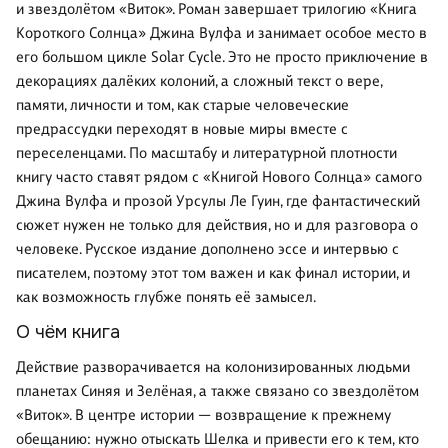
и звездолётом «Виток». Роман завершает трилогию «Книга
Короткого Солнца» Джина Вулфа и занимает особое место в
его большом цикле Solar Cycle. Это не просто приключение в
декорациях далёких колоний, а сложный текст о вере,
памяти, личности и том, как старые человеческие
предрассудки переходят в новые миры вместе с
переселенцами. По масштабу и литературной плотности
книгу часто ставят рядом с «Книгой Нового Солнца» самого
Джина Вулфа и прозой Урсулы Ле Гуин, где фантастический
сюжет нужен не только для действия, но и для разговора о
человеке. Русское издание дополнено эссе и интервью с
писателем, поэтому этот том важен и как финал истории, и
как возможность глубже понять её замысел.
О чём книга
Действие разворачивается на колонизированных людьми
планетах Синяя и Зелёная, а также связано со звездолётом
«Виток». В центре истории — возвращение к прежнему
обещанию: нужно отыскать Шелка и привести его к тем, кто