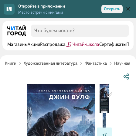
Откройте в приложении
Открыть
Место встречи с книгами
Магазины
Акции
Распродажа
Читай-школа
Сертификаты
Прог
Книги
Художественная литература
Фантастика
Научная фа
+7