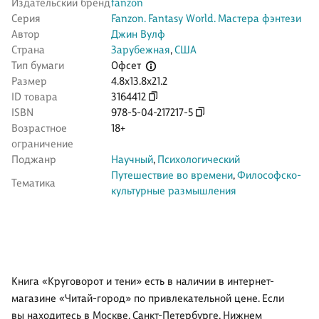
Издательский бренд
fanzon
Серия
Fanzon. Fantasy World. Мастера фэнтези
Автор
Джин Вулф
Страна
Зарубежная
,
США
Офсет
Тип бумаги
Размер
4.8x13.8x21.2
ID товара
3164412
ISBN
978-5-04-217217-5
Возрастное
18+
ограничение
Поджанр
Научный
,
Психологический
Путешествие во времени
,
Философско-
Тематика
культурные размышления
Книга «Круговорот и тени» есть в наличии в интернет-
магазине «Читай-город» по привлекательной цене. Если
вы находитесь в Москве, Санкт-Петербурге, Нижнем