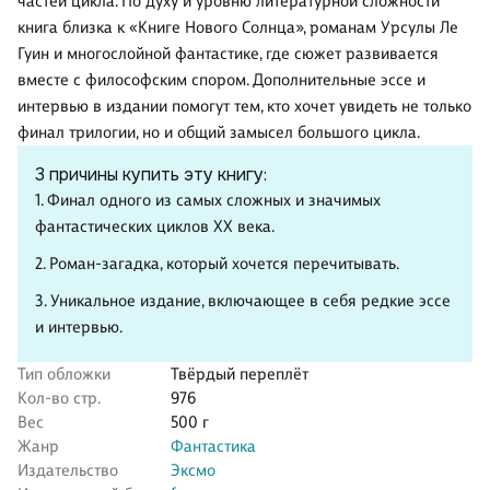
частей цикла. По духу и уровню литературной сложности
книга близка к «Книге Нового Солнца», романам Урсулы Ле
Гуин и многослойной фантастике, где сюжет развивается
вместе с философским спором. Дополнительные эссе и
интервью в издании помогут тем, кто хочет увидеть не только
финал трилогии, но и общий замысел большого цикла.
3 причины купить эту книгу:
1. Финал одного из самых сложных и значимых
фантастических циклов XX века.
2. Роман-загадка, который хочется перечитывать.
3. Уникальное издание, включающее в себя редкие эссе
и интервью.
Тип обложки
Твёрдый переплёт
Кол-во стр.
976
Вес
500 г
Жанр
Фантастика
Издательство
Эксмо