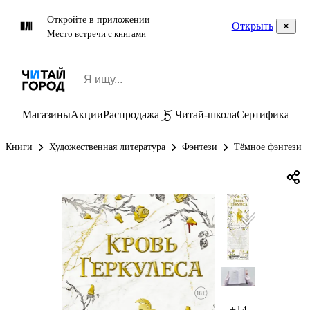
Откройте в приложении
Открыть
Место встречи с книгами
Магазины
Акции
Распродажа
Читай-школа
Сертификаты
П
Книги
Художественная литература
Фэнтези
Тёмное фэнтези
+14