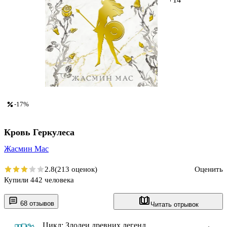
-17%
Кровь Геркулеса
Жасмин Мас
2.8
(213 оценок)
Оценить
Купили 442 человека
68 отзывов
Читать отрывок
Цикл: Злодеи древних легенд