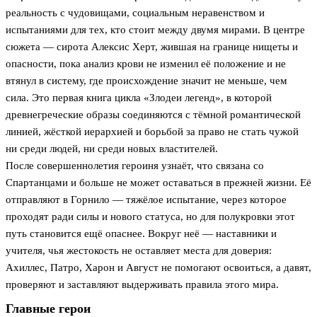
реальность с чудовищами, социальным неравенством и
испытаниями для тех, кто стоит между двумя мирами. В центре
сюжета — сирота Алексис Херт, жившая на границе нищеты и
опасности, пока анализ крови не изменил её положение и не
втянул в систему, где происхождение значит не меньше, чем
сила. Это первая книга цикла «Злодеи легенд», в которой
древнегреческие образы соединяются с тёмной романтической
линией, жёсткой иерархией и борьбой за право не стать чужой
ни среди людей, ни среди новых властителей.
После совершеннолетия героиня узнаёт, что связана со
Спартанцами и больше не может оставаться в прежней жизни. Её
отправляют в Горнило — тяжёлое испытание, через которое
проходят ради силы и нового статуса, но для полукровки этот
путь становится ещё опаснее. Вокруг неё — наставники и
учителя, чья жестокость не оставляет места для доверия:
Ахиллес, Патро, Харон и Август не помогают освоиться, а давят,
проверяют и заставляют выдерживать правила этого мира.
Главные герои