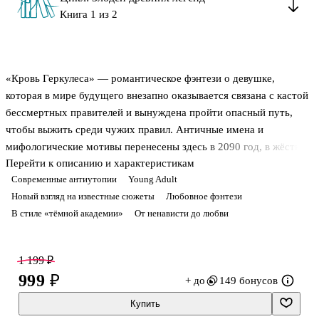
Книга 1 из 2
«Кровь Геркулеса» — романтическое фэнтези о девушке,
которая в мире будущего внезапно оказывается связана с кастой
бессмертных правителей и вынуждена пройти опасный путь,
чтобы выжить среди чужих правил. Античные имена и
мифологические мотивы перенесены здесь в 2090 год, в жёсткую
Перейти к описанию и характеристикам
реальность с чудовищами, социальным неравенством и
Современные антиутопии
Young Adult
испытаниями для тех, кто стоит между двумя мирами. В центре
Новый взгляд на известные сюжеты
Любовное фэнтези
сюжета — сирота Алексис Херт, жившая на границе нищеты и
В стиле «тёмной академии»
От ненависти до любви
опасности, пока анализ крови не изменил её положение и не
втянул в систему, где происхождение значит не меньше, чем
сила. Это первая книга цикла «Злодеи легенд», в которой
1 199 ₽
древнегреческие образы соединяются с тёмной романтической
999 ₽
+ до
149 бонусов
линией, жёсткой иера
Купить