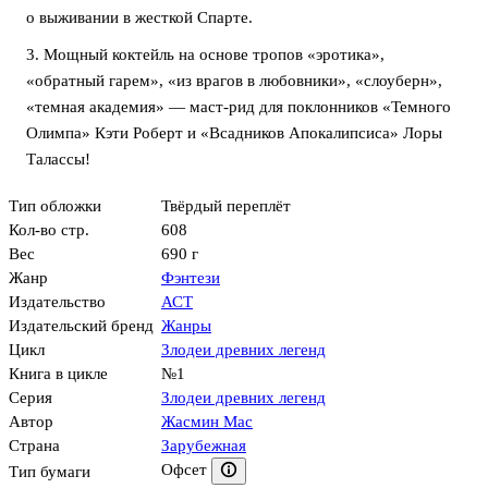
о выживании в жесткой Спарте.
3. Мощный коктейль на основе тропов «эротика»,
«обратный гарем», «из врагов в любовники», «слоуберн»,
«темная академия» — маст-рид для поклонников «Темного
Олимпа» Кэти Роберт и «Всадников Апокалипсиса» Лоры
Талассы!
Тип обложки
Твёрдый переплёт
Кол-во стр.
608
Вес
690 г
Жанр
Фэнтези
Издательство
АСТ
Издательский бренд
Жанры
Цикл
Злодеи древних легенд
Книга в цикле
№1
Серия
Злодеи древних легенд
Автор
Жасмин Мас
Страна
Зарубежная
Офсет
Тип бумаги