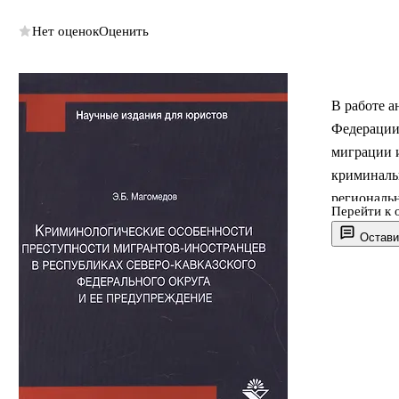
Нет оценок
Оценить
В работе а
Федерации
миграции и
криминальн
региональн
Перейти к 
законодат
Остави
иностранц
государст
до 2025 го
заведений,