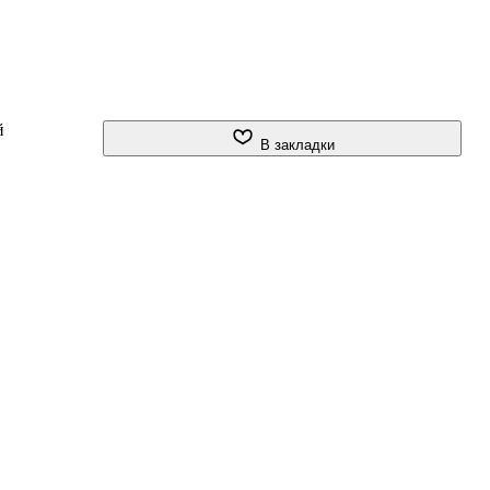
й
В закладки
и
д
х