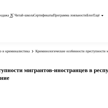
родажа
Читай-школа
Сертификаты
Программа лояльности
Блог
Ещё
о и криминалистика
Криминологические особенности преступности м
упности мигрантов-иностранцев в респ
ение