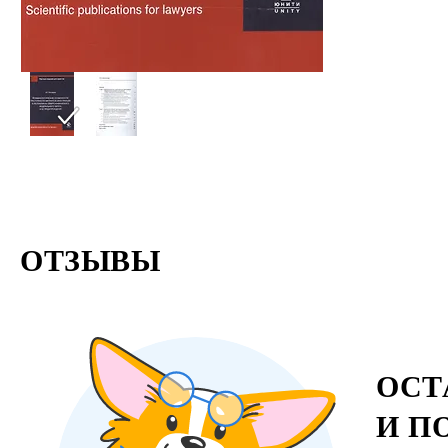
ОТЗЫВЫ
ОСТ
И П