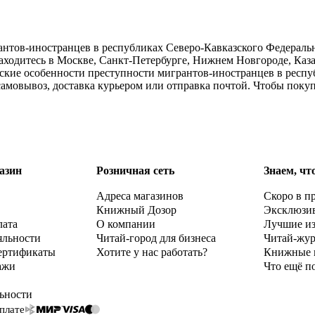
тов-иностранцев в республиках Северо-Кавказского Федерально
аходитесь в Москве, Санкт-Петербурге, Нижнем Новгороде, Каз
ские особенности преступности мигрантов-иностранцев в респуб
амовывоз, доставка курьером или отправка почтой. Чтобы поку
азин
Розничная сеть
Знаем, чт
Адреса магазинов
Скоро в п
Книжный Дозор
Эксклюзи
лата
О компании
Лучшие и
яльности
Читай-город для бизнеса
Читай-жу
ертификаты
Хотите у нас работать?
Книжные 
ажи
Что ещё п
ьности
плате