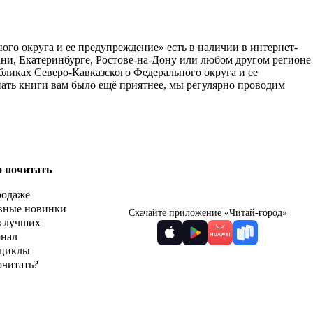
го округа и ее предупреждение» есть в наличии в интернет-
ани, Екатеринбурге, Ростове-на-Дону или любом другом регионе
ликах Северо-Кавказского Федерального округа и ее
пать книги вам было ещё приятнее, мы регулярно проводим
о почитать
родаже
вные новинки
Скачайте приложение «Читай-город»
з лучших
рнал
циклы
очитать?