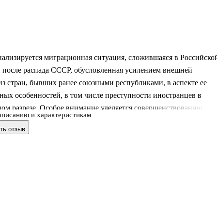
нализируется миграционная ситуация, сложившаяся в Российско
 после распада СССР, обусловленная усилением внешней
з стран, бывших ранее союзными республиками, в аспекте ее
ых особенностей, в том числе преступности иностранцев в
ом разрезе. Особое внимание уделяется совершенствованию
описанию и характеристикам
ельства по предотвращению незаконной миграции и преступност
ть отзыв
ев и практики его реализации в рамках Концепции
венной миграционной политики Российской Федерации на перио
да. Для студентов, аспирантов и преподавателей высших учебны
 а также всех интересующихся проблемами миграции.