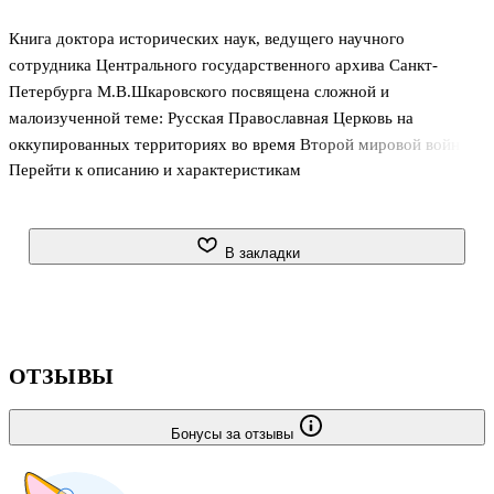
Книга доктора исторических наук, ведущего научного
сотрудника Центрального государственного архива Санкт-
Петербурга М.В.Шкаровского посвящена сложной и
малоизученной теме: Русская Православная Церковь на
оккупированных территориях во время Второй мировой войны.
Перейти к описанию и характеристикам
Как свидетельствуют многочисленные архивные документы, ни
одна из частей или юрисдикции Русской Церкви не стала
сотрудничать с нацистами. Нацистским ведомствам даже не
удалось полностью подчинить и сделать своим послушным
В закладки
орудием православную епархию на территории Германии. Не
произошел также ожидавшийся руководителями Третьего рейха
раскол Русской Православной Церкви.
ОТЗЫВЫ
Бонусы за отзывы