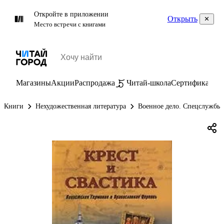
Откройте в приложении
Открыть
Место встречи с книгами
Магазины
Акции
Распродажа
Читай-школа
Сертификаты
П
Книги
Нехудожественная литература
Военное дело. Спецслужбы