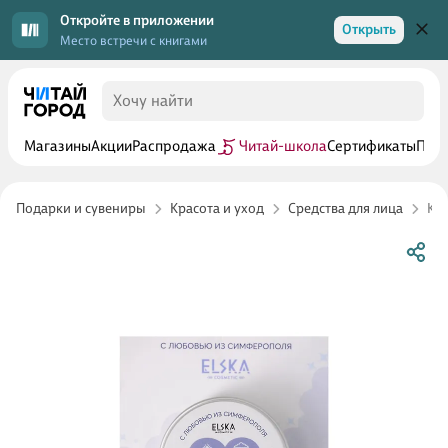
Откройте в приложении
Открыть
Место встречи с книгами
Магазины
Акции
Распродажа
Читай-школа
Сертификаты
Прог
Подарки и сувениры
Красота и уход
Средства для лица
Кре