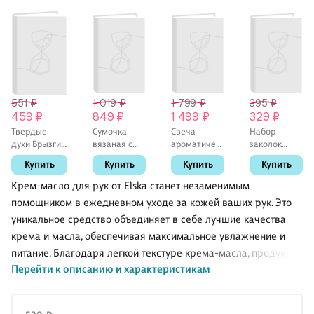
551 ₽
1 019 ₽
1 799 ₽
395 ₽
459 ₽
849 ₽
1 499 ₽
329 ₽
Твердые
Сумочка
Свеча
Набор
духи Брызги
вязаная с
ароматическая
заколок
Черного
застежкой
Noor
Сердечки
Купить
Купить
Купить
Купить
моря
Мишка,
(Розовое
перламутровы
(Аромат
Bookvalno,
дерево,Кардамон,Удовое
(2шт)
Крем-масло для рук от Elska станет незаменимым
Бали)
цвет в
дерево,Пачули,Амбра,Мускус,Ман
(пластик)
помощником в ежедневном уходе за кожей ваших рук. Это
(Симферополь)
ассортименте
(110мл)
(4см) (12-
уникальное средство объединяет в себе лучшие качества
(10гр)
(flame-
Ava-1)
(4631152215680)
MC033)
(Lafilaf)
крема и масла, обеспечивая максимальное увлажнение и
питание. Благодаря легкой текстуре крема-масла, продукт
Перейти к описанию и характеристикам
быстро впитывается, не оставляя неприятных жирных
следов, что особенно важно для активных людей, которые не
хотят тратить много времени на уход. Изящная баночка