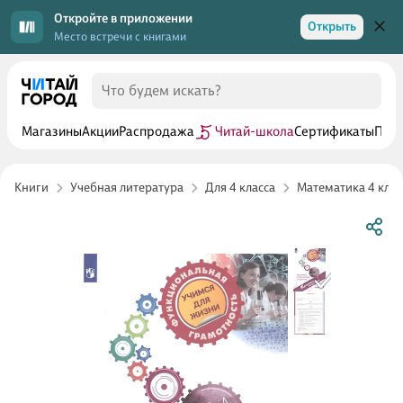
Откройте в приложении
Открыть
Место встречи с книгами
Магазины
Акции
Распродажа
Читай-школа
Сертификаты
Прог
Книги
Учебная литература
Для 4 класса
Математика 4 клас