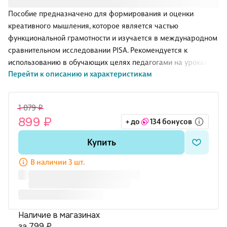
Пособие предназначено для формирования и оценки
креативного мышления, которое является частью
функциональной грамотности и изучается в международном
сравнительном исследовании PISA. Рекомендуется к
использованию в обучающих целях педагогами на уроках и
Перейти к описанию и характеристикам
во внеурочной деятельности, а также администрацией
школы для организации внутришкольного мониторинга по
оценке функциональной грамотности учащихся 10-13 лет.
1 079 ₽
899 ₽
+ до
134 бонусов
Купить
В наличии 3 шт.
Наличие в магазинах
за 799 ₽