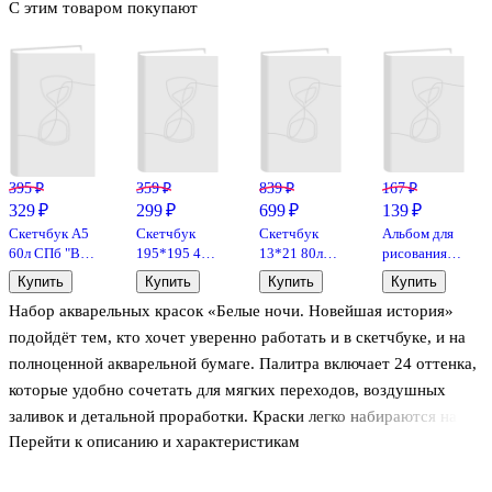
С этим товаром покупают
395 ₽
359 ₽
839 ₽
167 ₽
329 ₽
299 ₽
699 ₽
139 ₽
Скетчбук А5
Скетчбук
Скетчбук
Альбом для
60л СПб "Все
195*195 40л
13*21 80л
рисования
дороги ведут
"Девушка с
"Sketchmarker"
«Свет луны»
Купить
Купить
Купить
Купить
в Питер"
сердцем"
неоновый
Listoff А4, 40
Набор акварельных красок «Белые ночи. Новейшая история»
100г/м2
белый офсет,
коралл, 140г/
листов,
100г/м2,
м2, слоновая
скрепка
подойдёт тем, кто хочет уверенно работать и в скетчбуке, и на
тв.обложка,
кость, тв.обл.
полноценной акварельной бумаге. Палитра включает 24 оттенка,
гребень
которые удобно сочетать для мягких переходов, воздушных
заливок и детальной проработки. Краски легко набираются на
Перейти к описанию и характеристикам
кисть, хорошо размываются водой и помогают контролировать
прозрачность слоя.