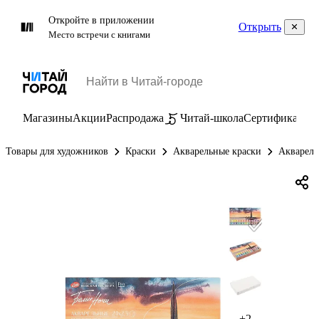
Откройте в приложении
Открыть
Место встречи с книгами
Магазины
Акции
Распродажа
Читай-школа
Сертификаты
П
Товары для художников
Краски
Акварельные краски
Акварель
+2