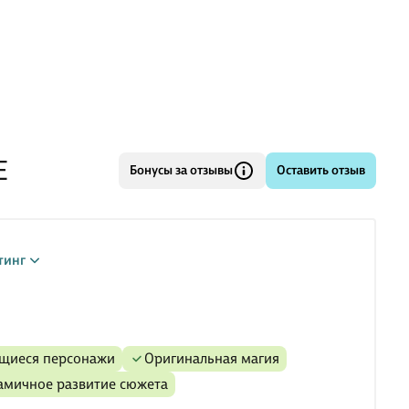
Е
Бонусы за отзывы
Оставить отзыв
тинг
ющиеся персонажи
Оригинальная магия
намичное развитие сюжета