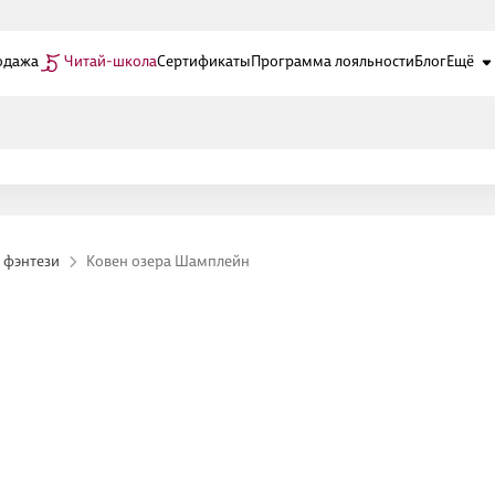
одажа
Читай-школа
Сертификаты
Программа лояльности
Блог
Ещё
 фэнтези
Ковен озера Шамплейн