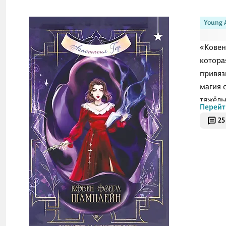
Young 
«Ковен
котора
привяз
магия 
тяжёлы
Перейт
но и с
25
стать 
действ
отпуск
поверх
О ч
По дор
которо
ритуал