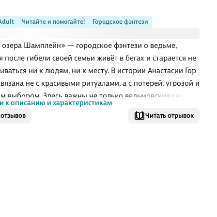
Adult
Читайте и помогайте!
Городское фэнтези
 озера Шамплейн» — городское фэнтези о ведьме,
я после гибели своей семьи живёт в бегах и старается не
ываться ни к людям, ни к месту. В истории Анастасии Гор
связана не с красивыми ритуалами, а с потерей, угрозой и
м выбором. Здесь важны не только ведьмовские силы,
и к описанию и характеристикам
ама идея ковена как сообщества, где близость может
 отзывов
Читать отрывок
опорой или уязвимостью. Это первая книга цикла:
ие разворачивается в Бёрлингтоне, где прошлое не
ает героиню, а сверхъестественное всё чаще выходит на
ность.
ём книга
оге в Бёрлингтон героиня сталкивается с делом, от
го уже нельзя просто уйти. В городе происходят
ьные убийства, и молодой