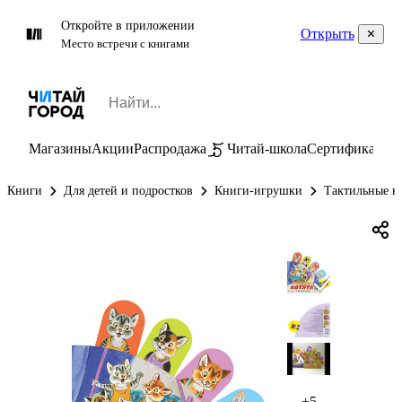
Откройте в приложении
Открыть
Место встречи с книгами
Магазины
Акции
Распродажа
Читай-школа
Сертификаты
П
Книги
Для детей и подростков
Книги-игрушки
Тактильные к
+5