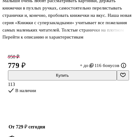
Малыши очень любят рассматривать картинки, держать
книжечки в пухлых ручках, самостоятельно перелистывать
странички и, конечно, пробовать книжечки на вкус. Наша новая
серия «Книжки с суперзакладками» учитывает все пожелания
самых маленьких читателей. Толстые странички на плотном
Перейти к описанию и характеристикам
картоне, которые выдержат даже самых любопытных читателей,
закладки с картинками главных героев сказок и стихов классиков
детской литературы и яркие иллюстрации позволят малышам
950 ₽
поиграть с книгой, познакомиться со знаменитыми героями В.
779 ₽
+ до
116 бонусов
Сутеева, С. Маршака, С. Михалкова, Э. Успенского и других
авторов «Малыша». Покажите деткам эти книжечки, позвольте
Купить
им самим показать пальчиком главных героев на закладках и
113
переверн
В наличии
от 729 ₽
сегодня