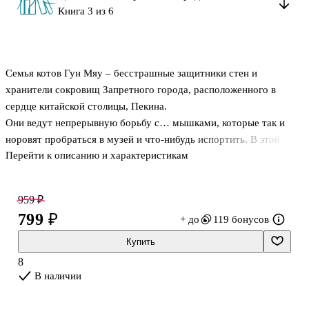
Книга 3 из 6
Семья котов Гун Мяу – бесстрашные защитники стен и
хранители сокровищ Запретного города, расположенного в
сердце китайской столицы, Пекина.
Они ведут непрерывную борьбу с… мышками, которые так и
норовят пробраться в музей и что-нибудь испортить. В этой
Перейти к описанию и характеристикам
книге вы узнаете о сезоне Цзинчжэ, или Пробуждение
насекомых, его главных приметах и обычаях, связанных с ним.
Как груши помогают при кашле? Зачем делать подношение
959 ₽
Байху? И чем различаются барабаны народностей Китая?
799 ₽
+ до
119 бонусов
Купить
8
В наличии