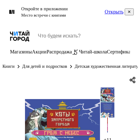
Откройте в приложении
Открыть
Место встречи с книгами
Магазины
Акции
Распродажа
Читай-школа
Сертификаты
П
Книги
Для детей и подростков
Детская художественная литерату
+11