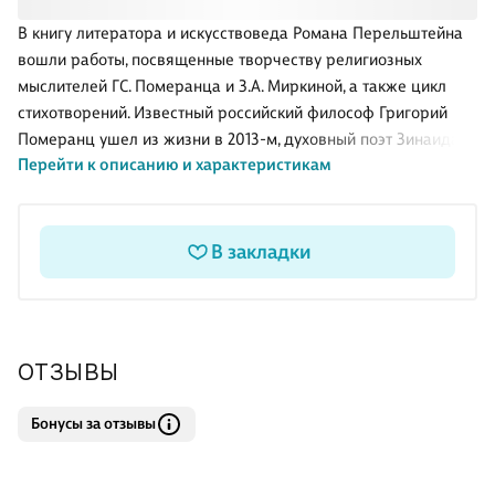
В книгу литератора и искусствоведа Романа Перельштейна
вошли работы, посвященные творчеству религиозных
мыслителей ГС. Померанца и З.А. Миркиной, а также цикл
стихотворений. Известный российский философ Григорий
Померанц ушел из жизни в 2013-м, духовный поэт Зинаида
Перейти к описанию и характеристикам
Миркина – в 2018-м. Философско-культурологический
семинар «Работа любви», который они вели на протяжении
двадцати лет, продолжает свою работу. В книге
Перельштейна наряду с эссе представлены лекции,
В закладки
прочитанные им в рамках семинара в 2018—2019 гг. Книга
адресована широкому кругу читателей.
ОТЗЫВЫ
Бонусы за отзывы