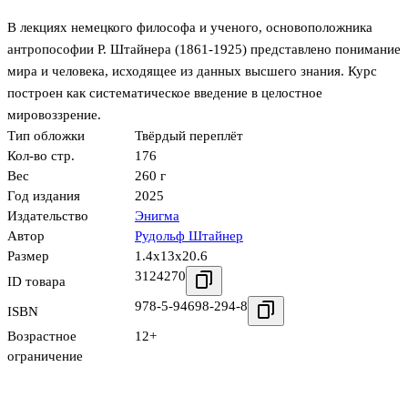
В лекциях немецкого философа и ученого, основоположника
антропософии Р. Штайнера (1861-1925) представлено понимание
мира и человека, исходящее из данных высшего знания. Курс
построен как систематическое введение в целостное
мировоззрение.
Тип обложки
Твёрдый переплёт
Кол-во стр.
176
Вес
260 г
Год издания
2025
Издательство
Энигма
Автор
Рудольф Штайнер
Размер
1.4x13x20.6
3124270
ID товара
978-5-94698-294-8
ISBN
Возрастное
12+
ограничение