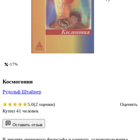
-17%
Космогония
Рудольф Штайнер
5.0
(2 оценки)
Оценить
Купил 41 человек
Оставить отзыв
В лекциях немецкого философа и ученого, основоположника