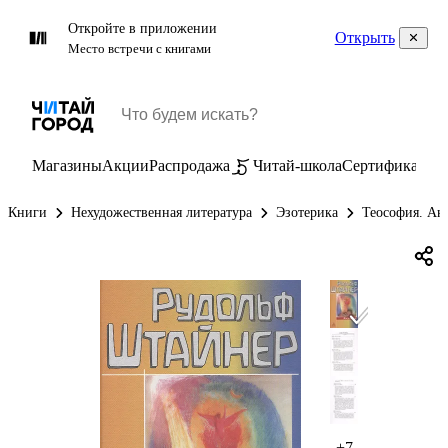
Откройте в приложении
Открыть
Место встречи с книгами
Магазины
Акции
Распродажа
Читай-школа
Сертификаты
П
Книги
Нехудожественная литература
Эзотерика
Теософия. Ан
+7