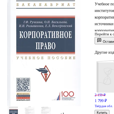
Учебное п
институто
корпорати
источники 
корпорати
Перейти к 
лучшего ус
Остави
контрольн
тестовыми
Другие из
нормативно
.Соответст
стандартов
2 159 ₽
1 799 ₽
Твёрдая обл.
Купить