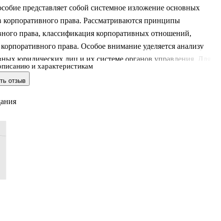
особие представляет собой системное изложение основных
в корпоративного права. Рассматриваются принципы
вного права, классификация корпоративных отношений,
корпоративного права. Особое внимание уделяется анализу
вных юридических лиц и их системе органов управления. Для
описанию и характеристикам
воения материала каждая глава учебного пособия завершается
ть отзыв
ыми вопросами и заданиями, практико-ориентированными и
 заданиями, списком рекомендуемых источников. .Содержит
дания
-правовой материал по состоянию на 1 апреля 2019 г.
вует требованиям федеральных государственных образовательн
 высшего образования последнего поколения.