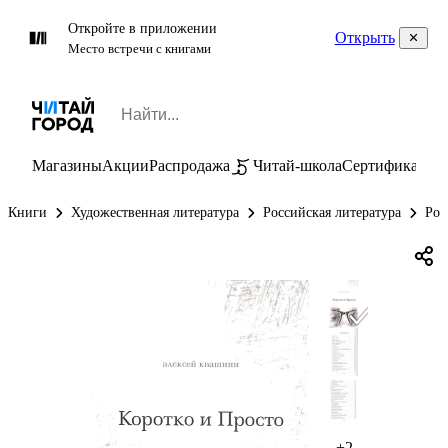
Откройте в приложении
Открыть
Место встречи с книгами
Магазины
Акции
Распродажа
Читай-школа
Сертификаты
П
Книги
Художественная литература
Российская литература
Рос
+2