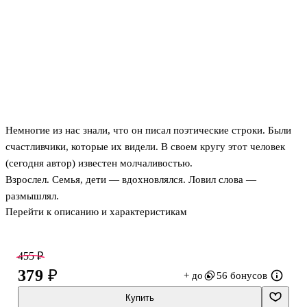
Немногие из нас знали, что он писал поэтические строки. Были
счастливчики, которые их видели. В своем кругу этот человек
(сегодня автор) известен молчаливостью.
Взрослел. Семья, дети — вдохновлялся. Ловил слова —
размышлял.
Перейти к описанию и характеристикам
И книга эта им составлена для нас. Для тех, кто чувствует. Для
тех, кто рядом и далеко. Для тех, кому уютно на волне поэзии.
455 ₽
379 ₽
+ до
56 бонусов
Купить