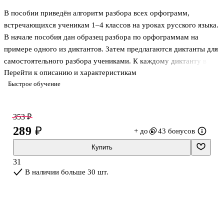
В пособии приведён алгоритм разбора всех орфограмм,
встречающихся ученикам 1–4 классов на уроках русского языка.
В начале пособия дан образец разбора по орфограммам на
примере одного из диктантов. Затем предлагаются диктанты для
самостоятельного разбора учениками. К каждому диктанту в
Перейти к описанию и характеристикам
конце пособия даны ответы с алгоритмами разбора. Занимаясь
Быстрое обучение
не больше 15 минут в день, ребёнок научится видеть
орфограммы, применять правила и писать грамотно.
353 ₽
289 ₽
+ до
43 бонусов
Купить
31
В наличии больше 30 шт.