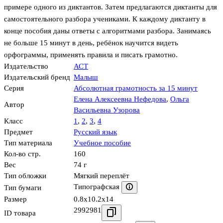
примере одного из диктантов. Затем предлагаются диктанты для
самостоятельного разбора учениками. К каждому диктанту в
конце пособия даны ответы с алгоритмами разбора. Занимаясь
не больше 15 минут в день, ребёнок научится видеть
орфограммы, применять правила и писать грамотно.
Издательство
АСТ
Издательский бренд
Малыш
Серия
Абсолютная грамотность за 15 минут
Елена Алексеевна Нефедова
,
Ольга
Автор
Васильевна Узорова
Класс
1
,
2
,
3
,
4
Предмет
Русский язык
Тип материала
Учебное пособие
Кол-во стр.
160
Вес
74 г
Тип обложки
Мягкий переплёт
Типографская
Тип бумаги
Размер
0.8x10.2x14
2992981
ID товара