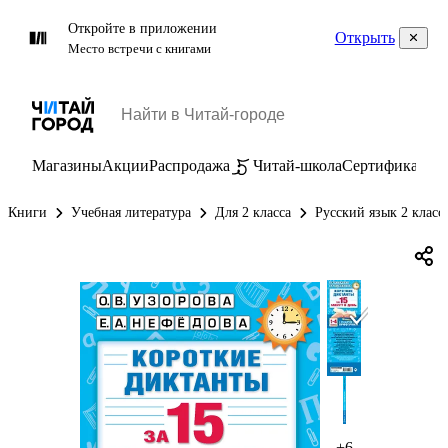
Откройте в приложении
Открыть
Место встречи с книгами
Магазины
Акции
Распродажа
Читай-школа
Сертификаты
П
Книги
Учебная литература
Для 2 класса
Русский язык 2 класс
+6