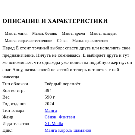
ОПИСАНИЕ И ХАРАКТЕРИСТИКИ
Манга: магия
Манга: боевик
Манга: драма
Манга: комедия
Манга: сверхъестественное
Сёнэн
Манга: приключения
Перед Ё стоит трудный выбор: спасти друга или исполнить свое
предназначение. Ничуть не сомневаясь, Ё выбирает друга и тут
же вспоминает, что однажды уже пошел на подобную жертву: он
спас Анну, назвал своей невестой и теперь останется с ней
навсегда.
Тип обложки
Твёрдый переплёт
Кол-во стр.
394
Вес
590 г
Год издания
2024
Тип товара
Манга
Жанр
Сёнэн
,
Фэнтези
Издательство
XL Media
Цикл
Манга Король шаманов