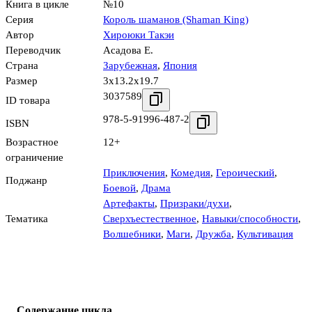
Книга в цикле
№10
Серия
Король шаманов (Shaman King)
Автор
Хироюки Такэи
Переводчик
Асадова Е.
Страна
Зарубежная
,
Япония
Размер
3x13.2x19.7
3037589
ID товара
978-5-91996-487-2
ISBN
Возрастное
12+
ограничение
Приключения
,
Комедия
,
Героический
,
Поджанр
Боевой
,
Драма
Артефакты
,
Призраки/духи
,
Тематика
Сверхъестественное
,
Навыки/способности
,
Волшебники
,
Маги
,
Дружба
,
Культивация
Содержание цикла