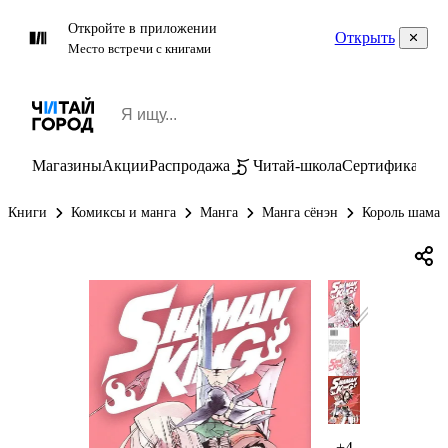
Откройте в приложении
Открыть
Место встречи с книгами
Магазины
Акции
Распродажа
Читай-школа
Сертификаты
П
Книги
Комиксы и манга
Манга
Манга сёнэн
Король шаман
+4