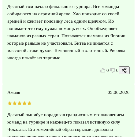
Десятый том начало финального турнира. Все команды
собираются на огромной арене. Хао приходит со своей
армией и сжигает половину леса одним щелчком. Йо
понимает что ему нужна помощь всех. Он объеденяет
шаманов из разных стран. Появляются шаманы из Японии
которые раньше не участвовали. Битва начинается с
массовой атаки духов. Том эпичный и хаотичный. Рисовка
иногда плывёт но терпимо.
0
0
Амаля
05.06.2026
Десятый омнибус порадовал грандиозным столкновением
команд на турнире и наконец-то показал истинную силу
Чоколава. Его комедийный образ скрывает довольно
грустное прошлое и очень мощного духа хранителя, так