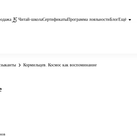
родажа
Читай-школа
Сертификаты
Программа лояльности
Блог
Ещё
зыканты
Кормильцев. Космос как воспоминание
е
нов