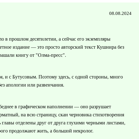
08.08.2024
о в прошлом десятилетии, а сейчас его экземпляры
етное издание — это просто авторский текст Кушнира без
рашали книгу от "Олма-пресс".
, и с Бутусовым. Поэтому здесь, с одной стороны, много
ез апологии или развенчания.
 беднее в графическом наполнении — оно разрушает
матный, на всю страницу, скан черновика стихотворения
сь главы отделены друг от друга глухими черными листами,
орого продолжают жить, а большой некролог.