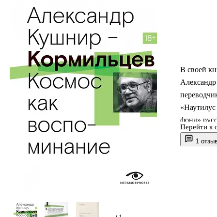
В своей к
Александр
переводчик
«Наутилус
фонд» русс
Перейти к 
фольклоре 
1 отзы
музыкантов
культуроло
Александр
брал у нег
издание в