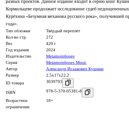
разных проектов. Данное издание входит в серию книг Куш
Кормильцеве продолжает исследование судеб недооцененных г
Курёхина «Безумная механика русского рока», получившей 
года».
Тип обложки
Твёрдый переплёт
Кол-во стр.
272
Вес
420 г
Год издания
2024
Издательство
Metamorphoses
Серия
Metamorphoses Music
Автор
Александр Исаакович Кушнир
Размер
2.5x17x22.2
3039793
ID товара
978-5-370-05381-8
ISBN
Возрастное
18+
ограничение