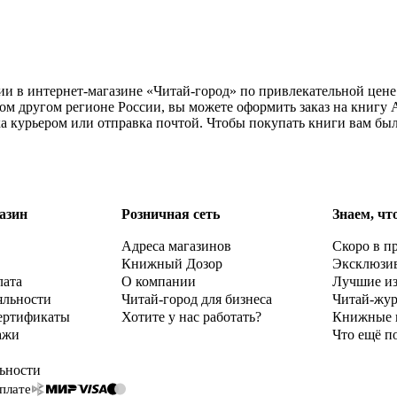
ии в интернет-магазине «Читай-город» по привлекательной цене
бом другом регионе России, вы можете оформить заказ на книг
ка курьером или отправка почтой. Чтобы покупать книги вам бы
азин
Розничная сеть
Знаем, чт
Адреса магазинов
Скоро в п
Книжный Дозор
Эксклюзи
лата
О компании
Лучшие и
яльности
Читай-город для бизнеса
Читай-жу
ертификаты
Хотите у нас работать?
Книжные 
ажи
Что ещё п
ьности
плате