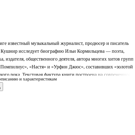
ниге известный музыкальный журналист, продюсер и писатель
 Кушнир исследует биографию Ильи Кормильцева — поэта,
а, издателя, общественного деятеля, автора многих хитов групп
 Помпилиус», «Настя» и «Урфин Джюс», составивших «золотой
кого рока. Текстовая фактура книги построена на современном
описанию и характеристикам
— сотнях эксклюзивных интервью, взятых в течение пяти лет у
в
, друзей, родственников, поэтов, писателей, политиков и
гов.
 Кушнир был лично знаком с Ильей Кормильцевым, неоднократ
о интервью и сотрудничал в рамках разных проектов. Данное
ходит в серию книг Кушнира, посвященных «жизни запрещенны