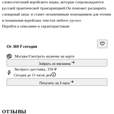
словосочетаний корейского языка, которые сопровождаются
русской практической транскрипцией.Он поможет расширить
словарный запас и станет незаменимым помощником для чтения
и понимания корейских текстов любого уровня
Перейти к описанию и характеристикам
сложности.Словарь предназначен для тех, кто изучает корейский
язык, а также переводчиков, преподавателей и туристов.
от 369 ₽
сегодня
Москва
Смотреть наличие
на карте
Забрать из магазина
Экспресс-доставка, 350 ₽
Сегодня до 13 часов дня
Получить за 3 часа
ОТЗЫВЫ