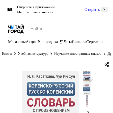
Откройте в приложении
Открыть
Место встречи с книгами
Магазины
Акции
Распродажа
Читай-школа
Сертификаты
П
Книги
Учебная литература
Изучение иностранных языков
Дру
+2