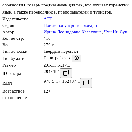
сложности.Словарь предназначен для тех, кто изучает корейский
язык, а также переводчиков, преподавателей и туристов.
Издательство
АСТ
Серия
Новые популярные словари
Автор
Ирина Леонидовна Касаткина
,
Чун Ин Сун
Кол-во стр.
416
Вес
279 г
Тип обложки
Твёрдый переплёт
Типографская
Тип бумаги
Размер
2.6x11.5x17.3
2944191
ID товара
978-5-17-152437-1
ISBN
Возрастное
12+
ограничение