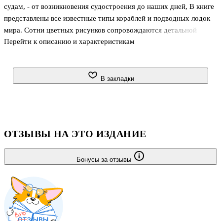
судам, - от возникновения судостроения до наших дней, В книге
представлены все известные типы кораблей и подводных лодок
мира. Сотни цветных рисунков сопровождаются детальной
Перейти к описанию и характеристикам
информацией о стране, времени создания, типе корабля и его
технических характеристиках.
В закладки
ОТЗЫВЫ НА ЭТО ИЗДАНИЕ
Бонусы за отзывы