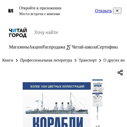
Откройте в приложении
Открыть
Место встречи с книгами
Магазины
Акции
Распродажа
Читай-школа
Сертификаты
П
Книги
Профессиональная литература
Транспорт
О других вид
+1