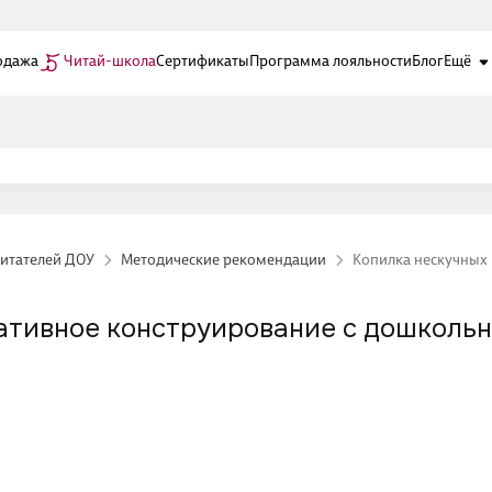
одажа
Читай-школа
Сертификаты
Программа лояльности
Блог
Ещё
питателей ДОУ
Методические рекомендации
Копилка нескучных
еативное конструирование с дошколь