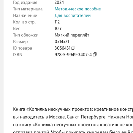
Год издания
2024
Тип материала
Методическое пособие
Назначение
Для воспитателей
Кол-во стр.
112
Вес
10 г
Тип обложки
Мягкий переплёт
Размер
0x14x21
ID товара
3056431
ISBN
978-5-9949-3407-4
Книга «Копилка нескучных проектов: креативное конст
вы находитесь в Москве, Санкт-Петербурге, Нижнем Но
на книгу «Копилка нескучных проектов: креативное ко
отправка почтой. Чтобы покупать книги вам было ещё 