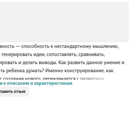
вность — способность к нестандартному мышлению,
 генерировать идеи, сопоставлять, сравнивать,
ировать и делать выводы. Как развить данное умение и
ть ребенка думать? Именно конструирование, как
с создания нового, перекликается с развитием
и к описанию и характеристикам
вности. В книге собраны необычные методические
тавить отзыв
алы для эффективных и полезных игровых сеансов с
ьниками, затрагивающие все образовательные области
О и ФОП ДО. Играть в эти игры можно и малым или
м детским коллективом, и всей семьей.
уирование из любых подручных материалов не оставит
ушным ни ребенка, ни взрослого.