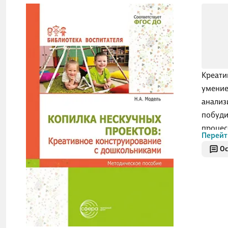
Креати
умение
анализ
побуди
процес
Перейт
креати
Ос
матери
дошкол
ФГОС Д
больши
Констр
равнод