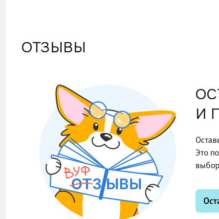
ОТЗЫВЫ
ОС
И 
Остав
Это п
выбор
Ост