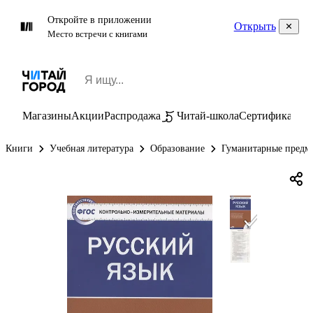
Откройте в приложении
Открыть
Место встречи с книгами
Магазины
Акции
Распродажа
Читай-школа
Сертификаты
П
Книги
Учебная литература
Образование
Гуманитарные предм