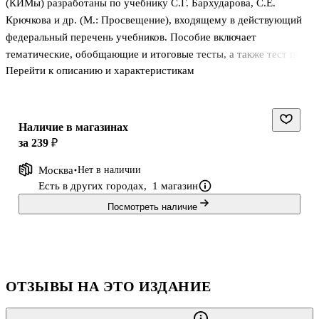
(КИМы) разработаны по учебнику С.Г. Бархударова, С.Е.
Крючкова и др. (М.: Просвещение), входящему в действующий
федеральный перечень учебников. Пособие включает
тематические, обобщающие и итоговые тесты, а также тест по
Перейти к описанию и характеристикам
типу ОГЭ. В конце пособия даны ответы ко всем вариантам
тестов, предложены диктанты различных типов и тексты для
изложений. КИМы помогут учителям осуществить
промежуточный и итоговый контроль знаний, а школьникам -
Наличие в магазинах
подготовиться к ОГЭ, обобщить и систематизировать
за 239 ₽
пройденный материал.
Москва
Нет в наличии
Адресовано учителям и учащимся 9 классов
Есть в других городах,
1 магазин
общеобразовательной школы. Может использоваться также для
Посмотреть наличие
подготовки к ЕГЭ в 10-11 классах п
ОТЗЫВЫ НА ЭТО ИЗДАНИЕ