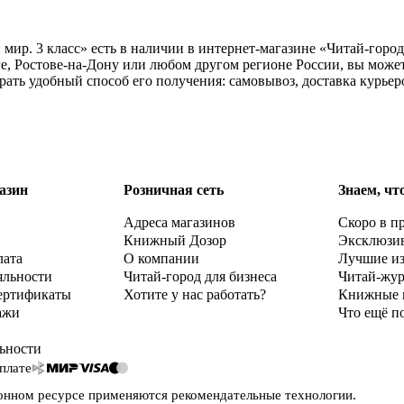
р. 3 класс» есть в наличии в интернет-магазине «Читай-город»
е, Ростове-на-Дону или любом другом регионе России, вы може
ать удобный способ его получения: самовывоз, доставка курьер
азин
Розничная сеть
Знаем, чт
Адреса магазинов
Скоро в п
Книжный Дозор
Эксклюзи
лата
О компании
Лучшие и
яльности
Читай-город для бизнеса
Читай-жу
ертификаты
Хотите у нас работать?
Книжные 
ажи
Что ещё п
ьности
плате
онном ресурсе применяются
рекомендательные технологии
.