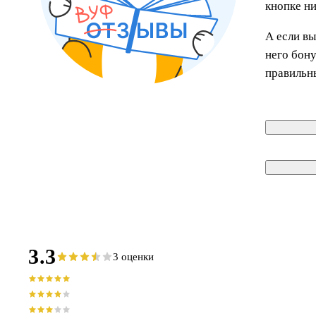
кнопке н
А если вы
него бон
правильн
3.3
3 оценки