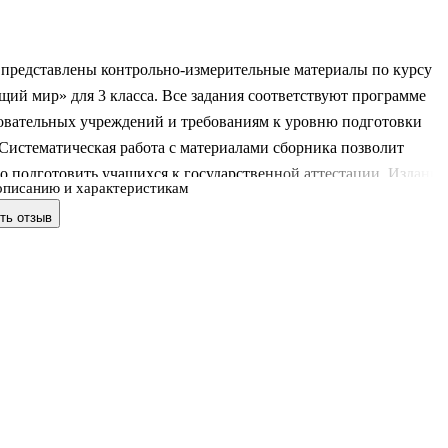
 представлены контрольно-измерительные материалы по курсу
ий мир» для 3 класса. Все задания соответствуют программе
овательных учреждений и требованиям к уровню подготовки
Систематическая работа с материалами сборника позволит
о подготовить учащихся к государственной аттестации. Издание
описанию и характеристикам
 учителям начальных классов, школьникам и их родителям.
ть отзыв