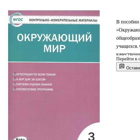
В пособии
«Окружающ
общеобраз
учащихся. 
качественн
Перейти к 
адресовано
Остави