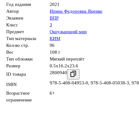
Год издания
2021
Автор
Ирина Федоровна Яценко
Экзамен
ВПР
Класс
3
Предмет
Окружающий мир
Тип материала
КИМ
Кол-во стр.
96
Вес
108 г
Тип обложки
Мягкий переплёт
Размер
0.5x16.2x23.6
2800940
ID товара
978-5-408-04953-0
,
978-5-408-05038-3
,
978
ISBN
Возрастное
6+
ограничение