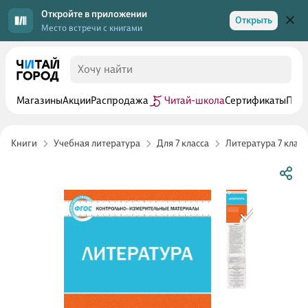
Откройте в приложении
Открыть
Место встречи с книгами
Магазины
Акции
Распродажа
Читай-школа
Сертификаты
Прог
Книги
Учебная литература
Для 7 класса
Литература 7 класс