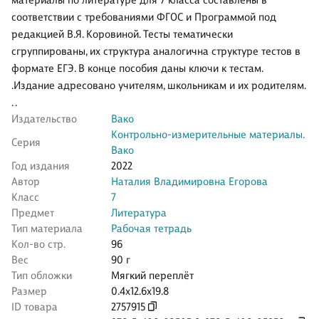
материалы по литературе для 7 класса составлены в
соответствии с требованиями ФГОС и Программой под
редакцией В.Я. Коровиной. Тесты тематически
сгруппированы, их структура аналогична структуре тестов в
формате ЕГЭ. В конце пособия даны ключи к тестам.
.Издание адресовано учителям, школьникам и их родителям.
. .
Издательство
Вако
Контрольно-измерительные материалы.
Серия
Вако
Год издания
2022
Автор
Наталия Владимировна Егорова
Класс
7
Предмет
Литература
Тип материала
Рабочая тетрадь
Кол-во стр.
96
Вес
90 г
Тип обложки
Мягкий переплёт
Размер
0.4x12.6x19.8
ID товара
2757915