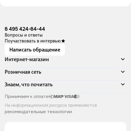
8 495 424-84-44
Вопросы и ответы
Поучаствовать в интервью
Написать обращение
Интернет-магазин
Акции
Розничная сеть
Распродажа
Доставка и оплата
Адреса магазинов
Знаем, что почитать
Программа лояльности
Книжный Дозор
Подарочные сертификаты
О компании
Скоро в продаже
Принимаем к оплате
Правила продажи
Читай-город для бизнеса
Эксклюзивные новинки
На информационном ресурсе применяются
Политика конфиденциальности
Хотите у нас работать?
Лучшие из лучших
рекомендательные технологии
.
Читай-журнал
Книжные циклы
Что ещё почитать?