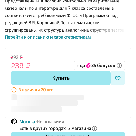
Представленные в пособии контрольно-измерительные
материалы по литературе для 7 класса составлены в
соответствии с требованиями ФГОС и Программой под
редакцией В.Я. Коровиной. Тесты тематически
сгруппированы, их структура аналогична структуре тестов в
Перейти к описанию и характеристикам
формате ЕГЭ. В конце пособия даны ключи к тестам.
.Издание адресовано учителям, школьникам и их родителям.
. .
292 ₽
239 ₽
+ до
35 бонусов
Купить
В наличии 20 шт.
Москва
Нет в наличии
Есть в других городах,
2 магазина