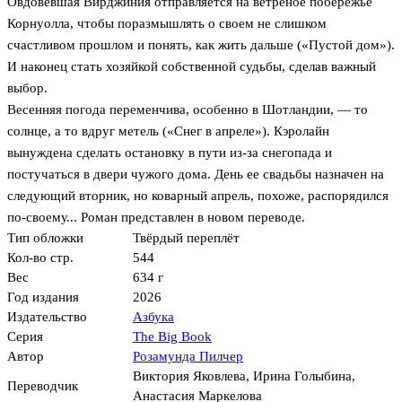
Овдовевшая Вирджиния отправляется на ветреное побережье
Корнуолла, чтобы поразмышлять о своем не слишком
счастливом прошлом и понять, как жить дальше («Пустой дом»).
И наконец стать хозяйкой собственной судьбы, сделав важный
выбор.
Весенняя погода переменчива, особенно в Шотландии, — то
солнце, а то вдруг метель («Снег в апреле»). Кэролайн
вынуждена сделать остановку в пути из-за снегопада и
постучаться в двери чужого дома. День ее свадьбы назначен на
следующий вторник, но коварный апрель, похоже, распорядился
по-своему... Роман представлен в новом переводе.
Тип обложки
Твёрдый переплёт
Кол-во стр.
544
Вес
634 г
Год издания
2026
Издательство
Азбука
Серия
The Big Book
Автор
Розамунда Пилчер
Виктория Яковлева
,
Ирина Голыбина
,
Переводчик
Анастасия Маркелова