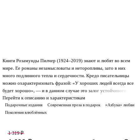
Книги Розамунды Пилчер (1924–2019) знают и любят во всем
мире. Ее романы незамысловаты и неторопливы, зато в них
много подлинного тепла и сердечности. Кредо писательницы
можно охарактеризовать фразой: «У хороших людей всегда все
будет хорошо», — и в данном случае это залог устойчивого
Перейти к описанию и характеристикам
читательского успеха.
Подарочные издания
Современная проза в подарок
«Азбука» любви
Джейн, героиня романа «Конец лета», приезжает в шотландское
Поколения влюблённых
родовое имение в надежде повидаться с кузеном, в которого с
детства влюблена. Что подарит ей эта встреча, помимо
семейных «скелетов в шкафу»?..
1 319 ₽
Овдовевшая Вирджиния отправляется на ветреное побережье