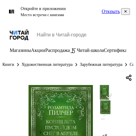
Откройте в приложении
Открыть
Место встречи с книгами
Магазины
Акции
Распродажа
Читай-школа
Сертификаты
П
Книги
Художественная литература
Зарубежная литература
Сов
+8