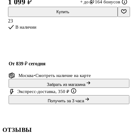
1 099 ₽
+ до
164 бонусов
Корнуолла, чтобы поразмышлять о своем не слишком
счастливом прошлом и понять, как жить дальше («Пустой дом»).
Купить
И наконец стат
23
В наличии
от 839 ₽
сегодня
Москва
Смотреть наличие
на карте
Забрать из магазина
Экспресс-доставка, 350 ₽
Получить за 3 часа
ОТЗЫВЫ