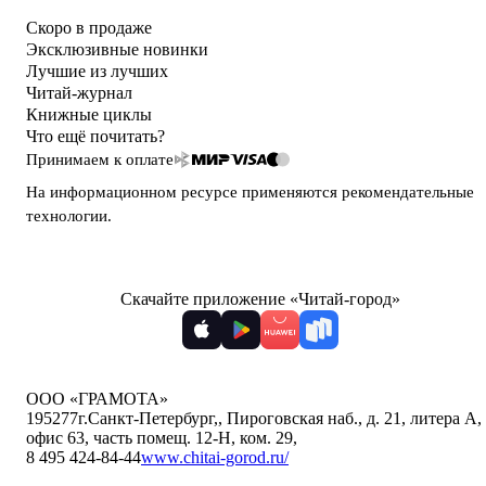
Скоро в продаже
Эксклюзивные новинки
Лучшие из лучших
Читай-журнал
Книжные циклы
Что ещё почитать?
Принимаем к оплате
На информационном ресурсе применяются
рекомендательные
технологии
.
Скачайте приложение «Читай-город»
ООО «ГРАМОТА»
195277
г.Санкт-Петербург,
,
Пироговская наб., д. 21, литера А,
офис 63, часть помещ. 12-Н, ком. 29
,
8 495 424-84-44
www.chitai-gorod.ru/