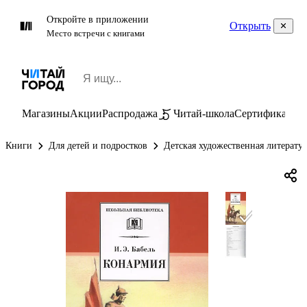
Откройте в приложении
Открыть
Место встречи с книгами
Магазины
Акции
Распродажа
Читай-школа
Сертификаты
П
Книги
Для детей и подростков
Детская художественная литерату