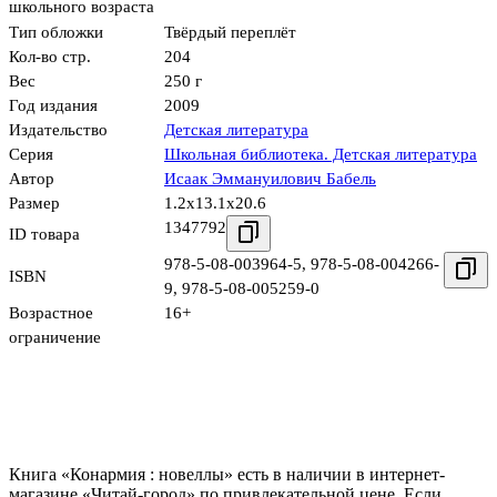
школьного возраста
Тип обложки
Твёрдый переплёт
Кол-во стр.
204
Вес
250 г
Год издания
2009
Издательство
Детская литература
Серия
Школьная библиотека. Детская литература
Автор
Исаак Эммануилович Бабель
Размер
1.2x13.1x20.6
1347792
ID товара
978-5-08-003964-5
,
978-5-08-004266-
ISBN
9
,
978-5-08-005259-0
Возрастное
16+
ограничение
Книга «Конармия : новеллы» есть в наличии в интернет-
магазине «Читай-город» по привлекательной цене. Если