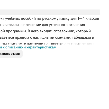
кт учебных пособий по русскому языку для 1—4 классов
универсальное решение для успешного освоения
ой программы. В него входят: справочник, который
вает все правила с наглядными схемами, таблицами и
ным списком, и карточки на скрепке для повторения и
и к описанию и характеристикам
ления знаний. Справочник помогает легко разобраться в
тавить отзыв
х темах, подготовиться к ВПР, контрольным и домашним
ям. Карточки, которые можно вырезать и использовать
ельности, позволяют быстро запомнить правила
аря доступным формулировкам и ярким примерам. Оба
я разработаны в соответствии с ФГОС и дополняют друг
 обеспечивая комплексный подход к обучению. Этот
кт станет надежн