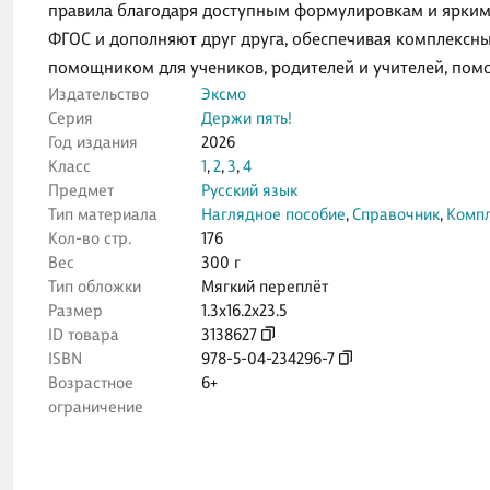
правила благодаря доступным формулировкам и ярким 
ФГОС и дополняют друг друга, обеспечивая комплексн
помощником для учеников, родителей и учителей, помо
Издательство
Эксмо
Серия
Держи пять!
Год издания
2026
Класс
1
,
2
,
3
,
4
Предмет
Русский язык
Тип материала
Наглядное пособие
,
Справочник
,
Компл
Кол-во стр.
176
Вес
300 г
Тип обложки
Мягкий переплёт
Размер
1.3x16.2x23.5
ID товара
3138627
ISBN
978-5-04-234296-7
Возрастное
6+
ограничение