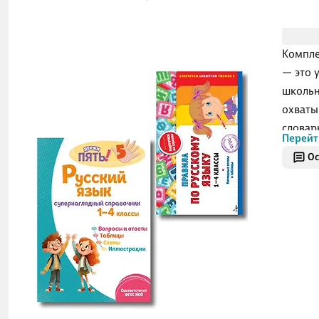
Компле
— это 
школьн
охваты
словар
Перейт
закреп
Ос
сложны
задани
по отд
благод
пособи
друга,
компле