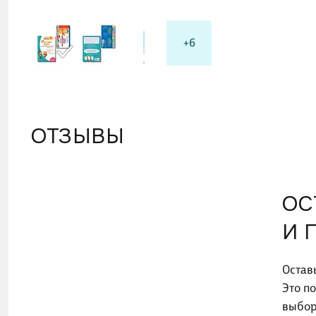
+6
ОТЗЫВЫ
ОС
И 
Остав
Это п
выбор