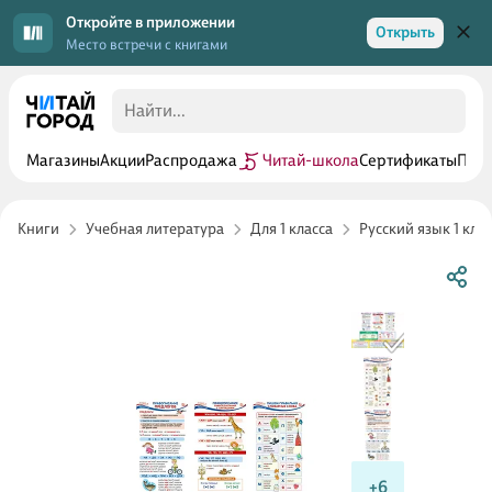
Откройте в приложении
Открыть
Место встречи с книгами
Магазины
Акции
Распродажа
Читай-школа
Сертификаты
Прог
Книги
Учебная литература
Для 1 класса
Русский язык 1 клас
+6