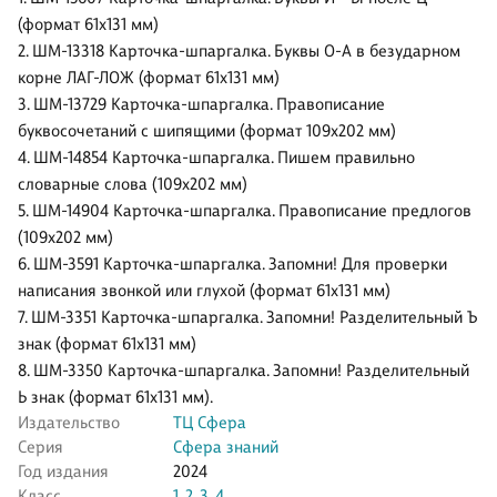
(формат 61х131 мм)
2. ШМ-13318 Карточка-шпаргалка. Буквы О-А в безударном
корне ЛАГ-ЛОЖ (формат 61х131 мм)
3. ШМ-13729 Карточка-шпаргалка. Правописание
буквосочетаний с шипящими (формат 109х202 мм)
4. ШМ-14854 Карточка-шпаргалка. Пишем правильно
словарные слова (109х202 мм)
5. ШМ-14904 Карточка-шпаргалка. Правописание предлогов
(109х202 мм)
6. ШМ-3591 Карточка-шпаргалка. Запомни! Для проверки
написания звонкой или глухой (формат 61х131 мм)
7. ШМ-3351 Карточка-шпаргалка. Запомни! Разделительный Ъ
знак (формат 61х131 мм)
8. ШМ-3350 Карточка-шпаргалка. Запомни! Разделительный
Ь знак (формат 61х131 мм).
Издательство
ТЦ Сфера
Серия
Сфера знаний
Год издания
2024
Класс
1
,
2
,
3
,
4