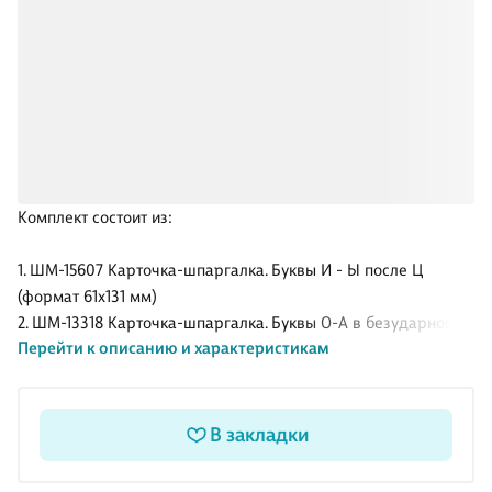
Комплект состоит из:
1. ШМ-15607 Карточка-шпаргалка. Буквы И - Ы после Ц
(формат 61х131 мм)
2. ШМ-13318 Карточка-шпаргалка. Буквы О-А в безударном
Перейти к описанию и характеристикам
корне ЛАГ-ЛОЖ (формат 61х131 мм)
3. ШМ-13729 Карточка-шпаргалка. Правописание
буквосочетаний с шипящими (формат 109х202 мм)
4. ШМ-14854 Карточка-шпаргалка. Пишем правильно
В закладки
словарные слова (109х202 мм)
5. ШМ-14904 Карточка-шпаргалка. Правописание предлогов