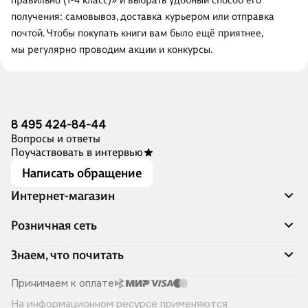
правильно (1-4 класс)» и выбрать удобный способ его
получения: самовывоз, доставка курьером или отправка
почтой. Чтобы покупать книги вам было ещё приятнее,
мы регулярно проводим акции и конкурсы.
8 495 424-84-44
Вопросы и ответы
Поучаствовать в интервью
Написать обращение
Интернет-магазин
Акции
Розничная сеть
Распродажа
Доставка и оплата
Адреса магазинов
Знаем, что почитать
Программа лояльности
Книжный Дозор
Подарочные сертификаты
О компании
Скоро в продаже
Принимаем к оплате
Правила продажи
Читай-город для бизнеса
Эксклюзивные новинки
На информационном ресурсе применяются
Политика конфиденциальности
Хотите у нас работать?