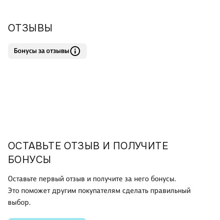
(109х202 мм)
6. ШМ-3591 Карточка-шпаргалка. Запомни! Для проверки
ОТЗЫВЫ
написания звонкой или глухой (формат 61х131 мм)
7. ШМ-3351 Карточка-шпаргалка. Запомни! Разделительный Ъ
Бонусы за отзывы
знак (формат 61х131 мм)
8. ШМ-3350 Карточка-шпаргалка. Запомни! Разделительный
Ь знак (формат 61х1
ОСТАВЬТЕ ОТЗЫВ И ПОЛУЧИТЕ
БОНУСЫ
Оставьте первый отзыв и получите за него бонусы.
Это поможет другим покупателям сделать правильный
выбор.