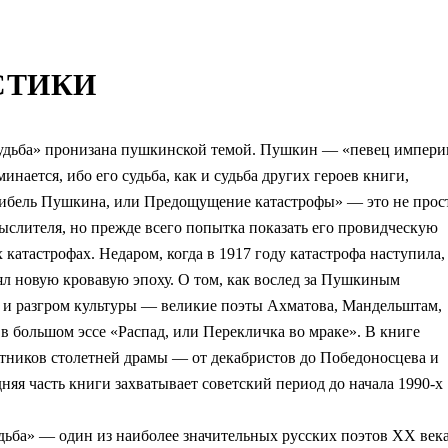
СТИКИ
судьба» пронизана пушкинской темой. Пушкин — «певец импери
нается, ибо его судьба, как и судьба других героев книги,
«Гибель Пушкина, или Предощущение катастрофы» — это не прос
мыслителя, но прежде всего попытка показать его провидческую
катастрофах. Недаром, когда в 1917 году катастрофа наступила,
нял новую кровавую эпоху. О том, как вослед за Пушкиным
 и разгром культуры — великие поэты Ахматова, Мандельштам,
в большом эссе «Распад, или Перекличка во мраке». В книге
стников столетней драмы — от декабристов до Победоносцева и
няя часть книги захватывает советский период до начала 1990-х
дьба» — один из наиболее значительных русских поэтов XX век