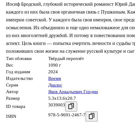
Иосиф Бродский, глубокий исторический романист Юрий Дав
каждого из них была своя органичная связь с Пушкиным. Ка
империи советской. У каждого была своя империя, свое предс
осмысления. Их объединяло и еще одно немаловажное для сю
из них многолетней дружбой. И потому в повествовании по
аспект. Цель книги — попытка очертить личности и судьбы 
положивших свои жизни на служение русской культуре и сыг
Тип обложки
Твёрдый переплёт
Вес
1090 г
Год издания
2024
Издательство
Время
Серия
Диалог
Автор
Яков Аркадьевич Гордин
Размер
5.3x13.6x20.7
3039003
ID товара
978-5-9691-2467-7
ISBN