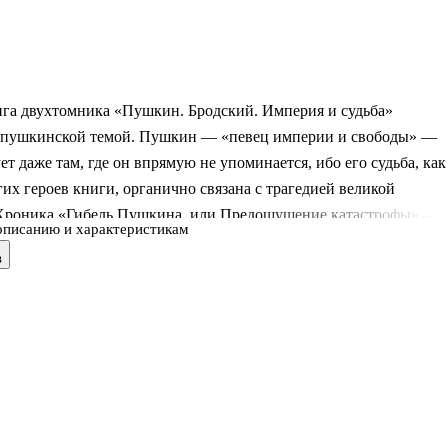
ига двухтомника «Пушкин. Бродский. Империя и судьба»
 пушкинской темой. Пушкин — «певец империи и свободы» —
ет даже там, где он впрямую не упоминается, ибо его судьба, как
гих героев книги, органично связана с трагедией великой
Хроника «Гибель Пушкина, или Предощущение катастрофы» —
описанию и характеристикам
сто рассказ о последних годах жизни великого поэта, историка,
в
 но прежде всего попытка показать его провидческую мощь. Он
ытался предупредить Россию о грядущих катастрофах. Недаром,
17 году катастрофа наступила, имя Пушкина стало своего рода
я тех, кто не принял новую кровавую эпоху. О том, как вослед за
 в