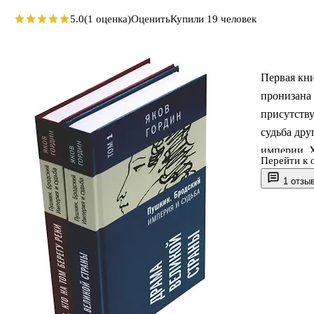
5.0
(1 оценка)
Оценить
Купили 19 человек
Первая кн
пронизана
присутству
судьба дру
империи. 
Перейти к 
это не про
1 отзы
мыслителя,
отчаянно п
когда в 19
паролем дл
Пушкиным