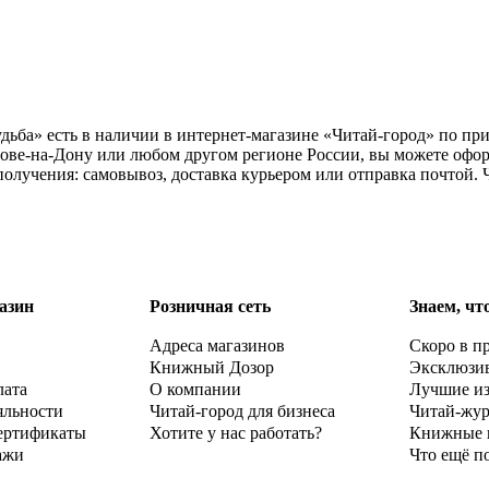
дьба» есть в наличии в интернет-магазине «Читай-город» по при
ове-на-Дону или любом другом регионе России, вы можете офор
получения: самовывоз, доставка курьером или отправка почтой.
азин
Розничная сеть
Знаем, чт
Адреса магазинов
Скоро в п
Книжный Дозор
Эксклюзи
лата
О компании
Лучшие и
яльности
Читай-город для бизнеса
Читай-жу
ертификаты
Хотите у нас работать?
Книжные 
ажи
Что ещё п