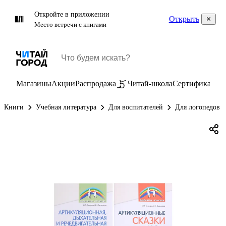
Откройте в приложении
Открыть
Место встречи с книгами
Магазины
Акции
Распродажа
Читай-школа
Сертификаты
П
Книги
Учебная литература
Для воспитателей
Для логопедов