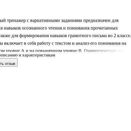
ый тренажер с вариативными заданиями предназначен для
ия навыков осознанного чтения и понимания прочитанных
 также для формирования навыков грамотного письма во 2 классе
а включает в себя работу с текстом и анализ его понимания на
ом уровне А и на повышенном уровне В. Грамматические задан
описанию и характеристикам
тексту также включают в себя задания уровней А и В. Тренажер
ть отзыв
ользовать для проведения интегрированных уроков литературно
усского языка, а также для организации домашних упражнений.