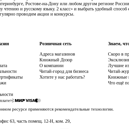
атеринбурге, Ростове-на-Дону или любом другом регионе России
чтению и русскому языку. 2 класс» и выбрать удобный способ е
егулярно проводим акции и конкурсы.
азин
Розничная сеть
Знаем, чт
Адреса магазинов
Скоро в п
Книжный Дозор
Эксклюзи
лата
О компании
Лучшие и
яльности
Читай-город для бизнеса
Читай-жу
ертификаты
Хотите у нас работать?
Книжные 
ажи
Что ещё п
ьности
плате
онном ресурсе применяются
рекомендательные технологии
.
офис 63, часть помещ. 12-Н, ком. 29
,