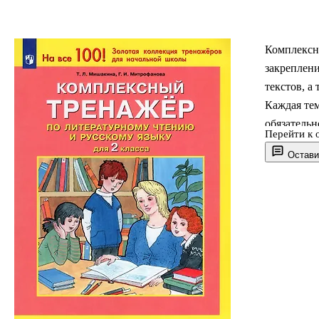
Комплексн
закреплен
текстов, а
Каждая тем
обязательн
Перейти к 
к каждому 
Остави
можно исп
чтения и р