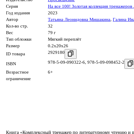
Серия
На все 100! Золотая коллекция тренажеров
Год издания
2023
Автор
Татьяна Леонидовна Мишакина
,
Галина Ив
Кол-во стр.
32
Вес
79 г
Тип обложки
Мягкий переплёт
Размер
0.2x20x26
2929180
ID товара
978-5-09-090322-6
,
978-5-09-098452-2
ISBN
Возрастное
6+
ограничение
Книга «Комплексный тренажер по литературному чтению и рус