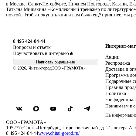
в Москве, Санкт-Петербурге, Нижнем Новгороде, Казани, Ек
Татьяна Мишакина «Комплексный тренажер по литературному 
почтой. Чтобы покупать книги вам было ещё приятнее, мы р
8 495 424-84-44
Интернет-маг
Вопросы и ответы
Поучаствовать в интервью
Акции
Написать обращение
Распродажа
© 2026, Читай-город
ООО «ГРАМОТА»
Доставка и оп
Программа ло
Подарочные с
Правила прод
Политика
конфиденциал
Принимаем к о
На информаци
ООО «ГРАМОТА»
195277
г.Санкт-Петербург,
,
Пироговская наб., д. 21, литера А, 
8 495 424-84-44
www.chitai-gorod.ru/