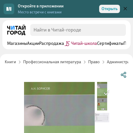
Откройте в приложении
Открыть
Место встречи с книгами
Магазины
Акции
Распродажа
Читай-школа
Сертификаты
Прог
Книги
Профессиональная литература
Право
Администрат