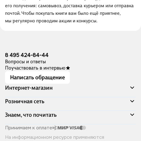
его получения: самовывоз, доставка курьером или отправка
почтой. Чтобы покупать книги вам было ещё приятнее,
мы регулярно проводим акции и конкурсы.
8 495 424-84-44
Вопросы и ответы
Поучаствовать в интервью
Написать обращение
Интернет-магазин
Акции
Розничная сеть
Распродажа
Доставка и оплата
Адреса магазинов
Знаем, что почитать
Программа лояльности
Книжный Дозор
Подарочные сертификаты
О компании
Скоро в продаже
Принимаем к оплате
Правила продажи
Читай-город для бизнеса
Эксклюзивные новинки
На информационном ресурсе применяются
Политика конфиденциальности
Хотите у нас работать?
Лучшие из лучших