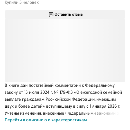
Купили 5 человек
Оставить отзыв
В книге дан постатейный комментарий к Федеральному
закону от 13 июля 2024 г. № 179-ФЗ «О ежегодной семейной
выплате гражданам Рос- сийской Федерации, имеющим
двух и более детей», вступившему в силу с 1 января 2026 г.
Учтены изменения, внесенные Федеральными законами от
Перейти к описанию и характеристикам
28 ноября 2025 г. № 431-ФЗ и 439-ФЗ. Подробно
рассмотрены такие вопросы, как основания назначения и