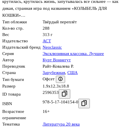
крутилась, крутилась жизнь, запутывалась все сильнее — как
дикая, странная игра под названием «КОЛЫБЕЛЬ ДЛЯ
КОШКИ»…
Тип обложки
Твёрдый переплёт
Кол-во стр.
288
Вес
313 г
Издательство
АСТ
Издательский бренд
Neoclassic
Серия
Эксклюзивная классика. Лучшее
Автор
Курт Воннегут
Переводчик
Райт-Ковалева Р.
Страна
Зарубежная
,
США
Офсет
Тип бумаги
Размер
1.9x12.3x18.8
2596353
ID товара
978-5-17-104154-0
ISBN
Возрастное
16+
ограничение
Тематика
Литература 20 века