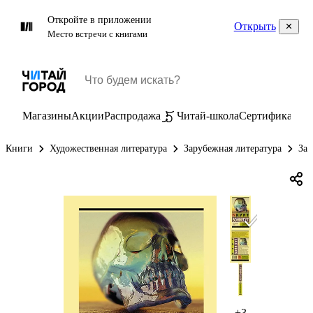
Откройте в приложении
Открыть
Место встречи с книгами
Магазины
Акции
Распродажа
Читай-школа
Сертификаты
П
Книги
Художественная литература
Зарубежная литература
Зар
+3