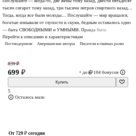
Послушайте — когда-то, две жены тому назад, двести пятьдесят
тысяч сигарет тому назад, три тысячи литров спиртного назад…
Тогда, когда все были молоды… Послушайте — мир вращался,
богатые изнывали от глупости и скуки, бедным оставалось одно
— быть СВОБОДНЫМИ и УМНЫМИ. Правда была
Перейти к описанию и характеристикам
неправдоподобнее всякого вымысла. Женщины были злы и
Постмодернизм
Американские авторы
Писатели в главных ролях
красивы, а мужчины — несчастны и полны глупых надежд. И
крутилась, крутилась жизнь, запутывалась все сильнее — как
дикая, странная игра под названием «КОЛЫБЕЛЬ ДЛЯ
839 ₽
КОШКИ»…
699 ₽
+ до
104 бонусов
Купить
5
Осталось мало
от 729 ₽
сегодня