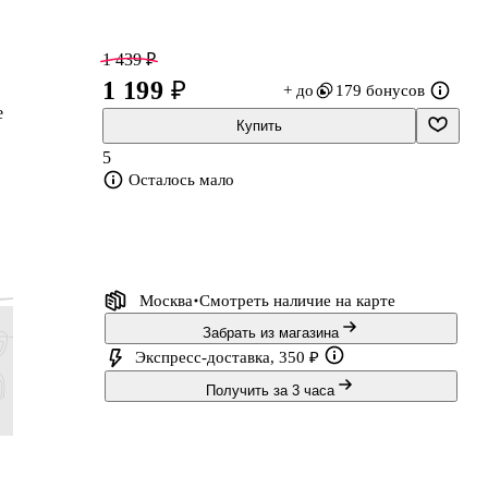
1 439 ₽
1 199 ₽
+ до
179 бонусов
е
Купить
5
Осталось мало
Москва
Смотреть наличие
на карте
е
Забрать из магазина
Экспресс-доставка, 350 ₽
Получить за 3 часа
1 838 ₽
3 563 ₽
863 ₽
4 124 ₽
1 470 ₽
2 969 ₽
690 ₽
3 299 