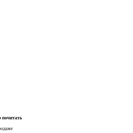
о почитать
родаже