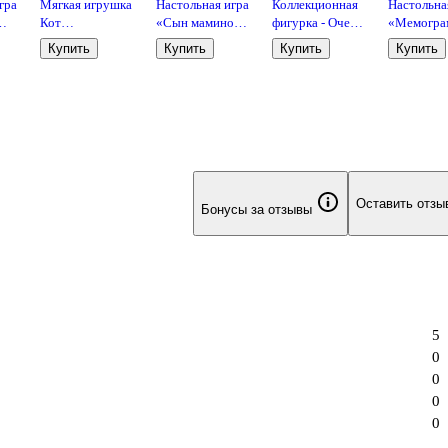
гра
Мягкая игрушка
Настольная игра
Коллекционная
Настольна
Кот
«Сын маминой
фигурка - Очень
«Мемогра
»,
прямоугольный
подруги»,
странные дела
дополнени
Купить
Купить
Купить
Купить
(23х20),
Экивоки
Хоппер (8х9х19)
мемов,
Bookvalno
(13876)
Мемограм
Оставить отзы
Бонусы за отзывы
5
0
0
0
0