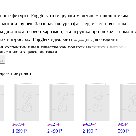
нные фигурки Fugglers это игрушки мальчикам поклонникам
мини игрушек. Забавная фигурка фагглер, известная своим
м дизайном и яркой харизмой, эта игрушка привлекает внимани
 так и взрослых. Fugglers идеально подходят для создания
й коллекции или в качестве как подарок мальчику. Фигурки
описанию и характеристикам
ригинал отличаются забавными чертами лица и неповторимым
ва
gglers это игрушки для мальчиков, которые вдохновлены
и fnaf (аниматроники), roblox, spongebob (спанч боб), патрик,
варом покупают
тальянских мемов , и другими героями современных
ов. Каждый Fugglers создает атмосферу веселья, а его выражени
бно стать настоящей из
1 319 ₽
3 124 ₽
2 639 ₽
749 ₽
1 099 ₽
2 499 ₽
2 199 ₽
599 ₽