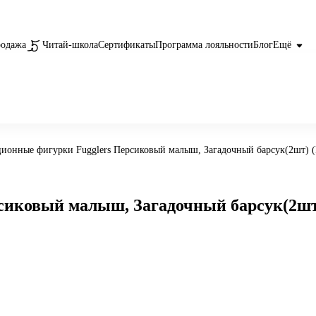
родажа
Читай-школа
Сертификаты
Программа лояльности
Блог
Ещё
ионные фигурки Fugglers Персиковый малыш, Загадочный барсук(2шт) 
сиковый малыш, Загадочный барсук(2шт