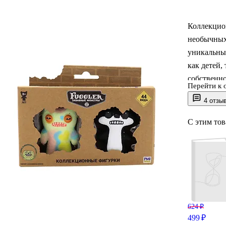
Коллекцио
необычных 
уникальны
как детей,
собственно
Перейти к 
Fuggler о
4 отзы
стилем. Fu
персонажам
С этим то
фигурки и
мультфильм
лица спосо
624 ₽
499 ₽