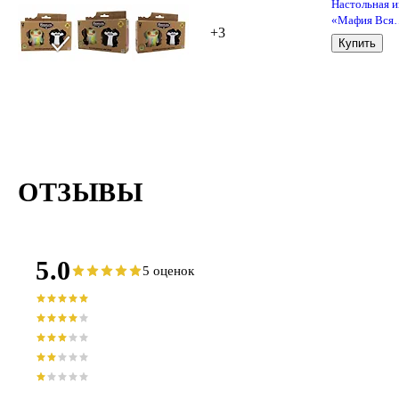
Настольная и
«Мафия Вся
+3
семья в сборе
Купить
Hobby World
ОТЗЫВЫ
5.0
5 оценок