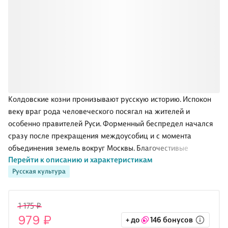
Колдовские козни пронизывают русскую историю. Испокон
веку враг рода человеческого посягал на жителей и
особенно правителей Руси. Форменный беспредел начался
сразу после прекращения междоусобиц и с момента
объединения земель вокруг Москвы. Благочестивые
Перейти к описанию и характеристикам
государи подвергались непрестанным нападкам
Русская культура
сатанинских сил, колдунов, ведьм, волхвов и волшебников.
Но эта книга не ставит перед собой задачу описать все
случаи колдовства на Руси, в ней описаны только те, когда
1 175 ₽
магическими практиками пытались повлиять на Российское
979 ₽
+ до
146 бонусов
государство и его первых лиц. С первых дней и до Петра