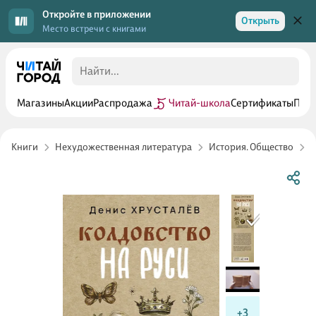
Откройте в приложении
Открыть
Место встречи с книгами
Магазины
Акции
Распродажа
Читай-школа
Сертификаты
Прог
Книги
Нехудожественная литература
История. Общество
Р
+3