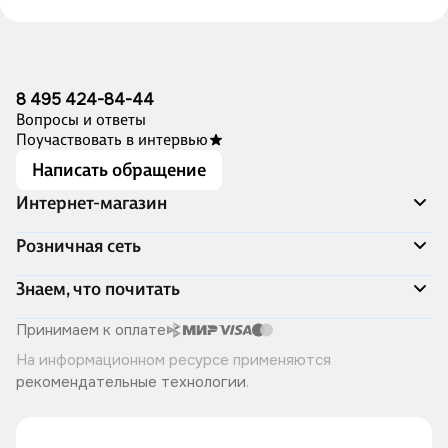
8 495 424-84-44
Вопросы и ответы
Поучаствовать в интервью
Написать обращение
Интернет-магазин
Акции
Розничная сеть
Распродажа
Доставка и оплата
Адреса магазинов
Знаем, что почитать
Программа лояльности
Книжный Дозор
Подарочные сертификаты
О компании
Скоро в продаже
Принимаем к оплате
Правила продажи
Читай-город для бизнеса
Эксклюзивные новинки
На информационном ресурсе применяются
Политика конфиденциальности
Хотите у нас работать?
Лучшие из лучших
рекомендательные технологии
.
Читай-журнал
Книжные циклы
Что ещё почитать?