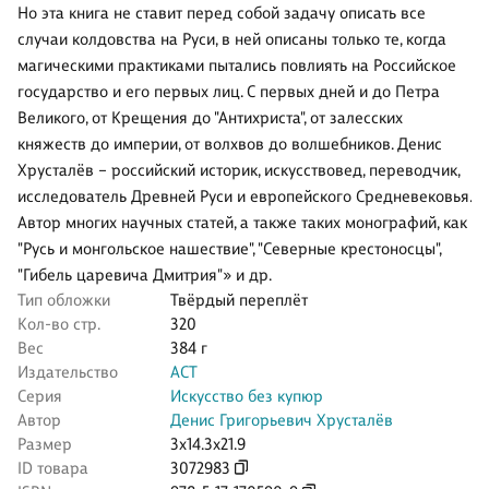
Но эта книга не ставит перед собой задачу описать все
случаи колдовства на Руси, в ней описаны только те, когда
магическими практиками пытались повлиять на Российское
государство и его первых лиц. С первых дней и до Петра
Великого, от Крещения до "Антихриста", от залесских
княжеств до империи, от волхвов до волшебников. Денис
Хрусталёв – российский историк, искусствовед, переводчик,
исследователь Древней Руси и европейского Средневековья.
Автор многих научных статей, а также таких монографий, как
"Русь и монгольское нашествие", "Северные крестоносцы",
"Гибель царевича Дмитрия"» и др.
Тип обложки
Твёрдый переплёт
Кол-во стр.
320
Вес
384 г
Издательство
АСТ
Серия
Искусство без купюр
Автор
Денис Григорьевич Хрусталёв
Размер
3x14.3x21.9
ID товара
3072983