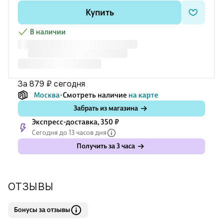
Великого, от Крещения до "Антихриста", от залесских
Купить
княжеств до империи, от волхвов до волшебников. Денис
Хрусталёв – росси
В наличии
за 879 ₽
сегодня
Москва
Смотреть наличие
на карте
Забрать из магазина
Экспресс-доставка, 350 ₽
Сегодня до 13 часов дня
Получить за 3 часа
ОТЗЫВЫ
Бонусы за отзывы