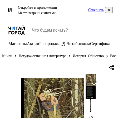
Откройте в приложении
Открыть
Место встречи с книгами
Магазины
Акции
Распродажа
Читай-школа
Сертификаты
П
Книги
Нехудожественная литература
История. Общество
Росс
+2