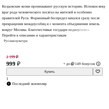
Колдовские козни пронизывают русскую историю. Испокон веку
враг рода человеческого посягал на жителей и особенно
правителей Руси. Форменный беспредел начался сразу после
прекращения междоусобиц и с момента объединения земель
вокруг Москвы. Благочестивые государи подвергались
Перейти к описанию и характеристикам
непрестанным нападкам сатанинских сил, колдунов, ведьм,
Русская культура
волхвов и волшебников. Но эта книга не ставит перед собой
задачу описать все случаи колдовства на Руси, в ней описаны
только те, когда магическими практиками пытались повлиять на
1 199 ₽
Российское государство и его первых лиц. С первых дней и до
999 ₽
+ до
149 бонусов
Петра Великого, от Крещения до "Антихриста", от залесских
княжеств до империи, от волхвов до волшебников.
Купить
Денис Хрусталёв – ро
1
Последний экземпляр