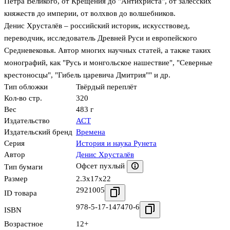
Петра Великого, от Крещения до "Антихриста", от залесских
княжеств до империи, от волхвов до волшебников.
Денис Хрусталёв – российский историк, искусствовед,
переводчик, исследователь Древней Руси и европейского
Средневековья. Автор многих научных статей, а также таких
монографий, как "Русь и монгольское нашествие", "Северные
крестоносцы", "Гибель царевича Дмитрия"" и др.
Тип обложки
Твёрдый переплёт
Кол-во стр.
320
Вес
483 г
Издательство
АСТ
Издательский бренд
Времена
Серия
История и наука Рунета
Автор
Денис Хрусталёв
Офсет пухлый
Тип бумаги
Размер
2.3x17x22
2921005
ID товара
978-5-17-147470-6
ISBN
Возрастное
12+