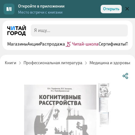
Откройте в приложении
Открыть
Место встречи с книгами
Магазины
Акции
Распродажа
Читай-школа
Сертификаты
Прог
Книги
Профессиональная литература
Медицина и здоровье