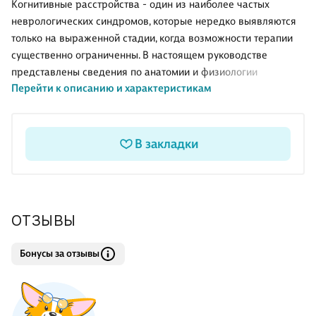
Когнитивные расстройства - один из наиболее частых
неврологических синдромов, которые нередко выявляются
только на выраженной стадии, когда возможности терапии
существенно ограниченны. В настоящем руководстве
представлены сведения по анатомии и физиологии
Перейти к описанию и характеристикам
когнитивных функций, современные данные по этиологии и
патогенезу когнитивных расстройств, описаны применяемые
в настоящее время методы диагностики, лекарственной и
нелекарственной терапии, а также профилактики
В закладки
когнитивных расстройств. Руководство предназначено для
неврологов, психиатров и врачей других специальностей,
интересующихся данной проблемой. .
ОТЗЫВЫ
Бонусы за отзывы